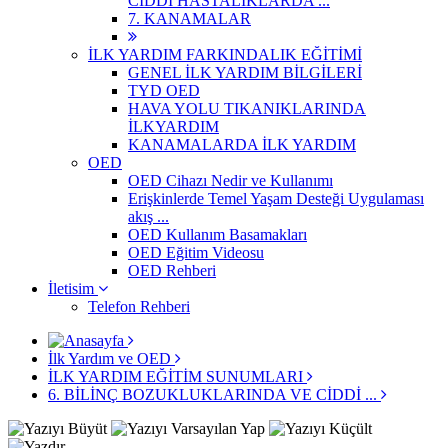
CİDDİ HASTALIKLARDA ...
7. KANAMALAR
İLK YARDIM FARKINDALIK EĞİTİMİ
GENEL İLK YARDIM BİLGİLERİ
TYD OED
HAVA YOLU TIKANIKLARINDA
İLKYARDIM
KANAMALARDA İLK YARDIM
OED
OED Cihazı Nedir ve Kullanımı
Erişkinlerde Temel Yaşam Desteği Uygulaması
akış ...
OED Kullanım Basamakları
OED Eğitim Videosu
OED Rehberi
İletisim
Telefon Rehberi
İlk Yardım ve OED
İLK YARDIM EĞİTİM SUNUMLARI
6. BİLİNÇ BOZUKLUKLARINDA VE CİDDİ ...