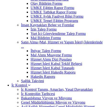
Olay Bildirim Formu
UMKE Eğitim Rapor Formu
UMKE Tatbikat Rapor Formu
UMKE Aylık Faaliyet Bilgi Formu
UMKE Temel Eğitim Programı
İnsan Kaynakları Belge ve Formlar
İzin Talep Formu
Yurt İçi Görevlendirme Talep Formu
Mal Bildirim Formu
Satın Alma (Mal, Hizmet ve Yapım İşleri) İşlemlerinde
...
İhtiyaç Talep Formu
Mal Alımı Muayene Formu
Hizmet Alımı Dizi Pusulası
Hizmet İşleri Kabul Teklif Belgesi
Hizmet İşleri Kabul Tutanağı
Hizmet İşleri Hakediş Raporu
Hakediş Raporu
Sağlık Takvimi
İç Kontrol
İç Kontrol Tanımı, Amaçları, Yasal Dayanakları
İç Kontrolün Tarihçesi
Bakanlığımız Vizyon ve Misyonu
Genel Müdürlüğümüz Misyon ve Vizyonu
Acil Sağlık Hizmetleri Genel Müdürlüğü Hizmet