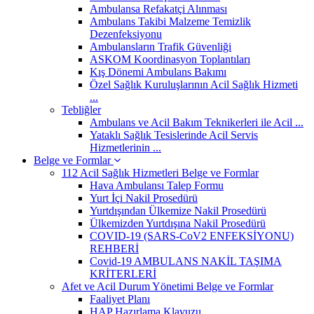
Ambulansa Refakatçi Alınması
Ambulans Takibi Malzeme Temizlik
Dezenfeksiyonu
Ambulansların Trafik Güvenliği
ASKOM Koordinasyon Toplantıları
Kış Dönemi Ambulans Bakımı
Özel Sağlık Kuruluşlarının Acil Sağlık Hizmeti
...
Tebliğler
Ambulans ve Acil Bakım Teknikerleri ile Acil ...
Yataklı Sağlık Tesislerinde Acil Servis
Hizmetlerinin ...
Belge ve Formlar
112 Acil Sağlık Hizmetleri Belge ve Formlar
Hava Ambulansı Talep Formu
Yurt İçi Nakil Prosedürü
Yurtdışından Ülkemize Nakil Prosedürü
Ülkemizden Yurtdışına Nakil Prosedürü
COVID-19 (SARS-CoV2 ENFEKSİYONU)
REHBERİ
Covid-19 AMBULANS NAKİL TAŞIMA
KRİTERLERİ
Afet ve Acil Durum Yönetimi Belge ve Formlar
Faaliyet Planı
HAP Hazırlama Klavuzu