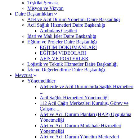
Teşkilat Şeması
Misyon ve Vizyon
Daire Başkanlıkları
Afet ve Acil Durum Yönetimi Daire Başkanlığı
Acil Sağlık Hizmetleri Daire Başkanlığı
Ambulans Çeşitleri
İdari ve Mali İşler Daire Başkanlığı
Eğitim ve Projeler Daire Başkanlığı
EĞİTİM DÖKÜMANLARI
EĞİTİM VİDEOLARI
AFİŞ VE POSTERLER
Lojistik ve Teknik Hizmetler Daire Başkanlığı
İzleme Değerlendirme Daire Başkanlığı
Mevzuat
Yönetmelikler
Afetlerde ve Acil Durumlarda Sağlık Hizmetleri
...
Acil Sağlık Hizmetleri Yönetmeliği
112 Acil Çağrı Merkezleri Kuruluş, Görev ve
Çalışma ...
Afet ve Acil Durum Planları (HAP) Uygulama
Yönetmeliği
Afet ve Acil Durum Müdahale Hizmetleri
Yönetmeliği
Afet ve Acil Durum Yönetim Merkezleri