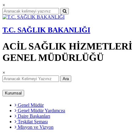
×
T.C. SAĞLIK BAKANLIĞI
ACİL SAĞLIK HİZMETLERİ
GENEL MÜDÜRLÜĞÜ
×
Ara
Kurumsal
Genel Müdür
Genel Müdür Yardımcısı
Daire Başkanları
Teşkilat Şeması
Misyon ve Vizyon