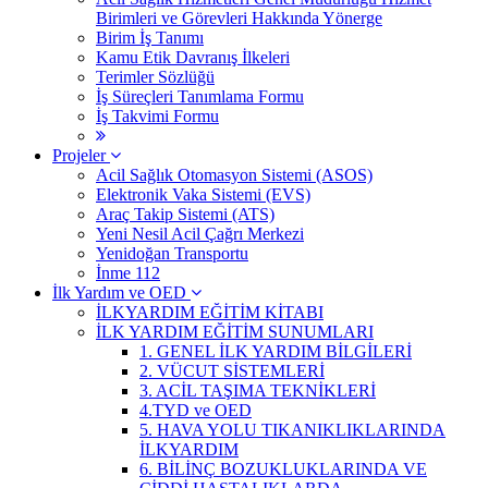
Birimleri ve Görevleri Hakkında Yönerge
Birim İş Tanımı
Kamu Etik Davranış İlkeleri
Terimler Sözlüğü
İş Süreçleri Tanımlama Formu
İş Takvimi Formu
Projeler
Acil Sağlık Otomasyon Sistemi (ASOS)
Elektronik Vaka Sistemi (EVS)
Araç Takip Sistemi (ATS)
Yeni Nesil Acil Çağrı Merkezi
Yenidoğan Transportu
İnme 112
İlk Yardım ve OED
İLKYARDIM EĞİTİM KİTABI
İLK YARDIM EĞİTİM SUNUMLARI
1. GENEL İLK YARDIM BİLGİLERİ
2. VÜCUT SİSTEMLERİ
3. ACİL TAŞIMA TEKNİKLERİ
4.TYD ve OED
5. HAVA YOLU TIKANIKLIKLARINDA
İLKYARDIM
6. BİLİNÇ BOZUKLUKLARINDA VE