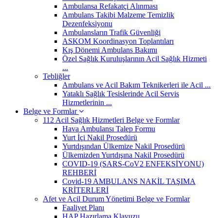
Ambulansa Refakatçi Alınması
Ambulans Takibi Malzeme Temizlik
Dezenfeksiyonu
Ambulansların Trafik Güvenliği
ASKOM Koordinasyon Toplantıları
Kış Dönemi Ambulans Bakımı
Özel Sağlık Kuruluşlarının Acil Sağlık Hizmeti
...
Tebliğler
Ambulans ve Acil Bakım Teknikerleri ile Acil ...
Yataklı Sağlık Tesislerinde Acil Servis
Hizmetlerinin ...
Belge ve Formlar
112 Acil Sağlık Hizmetleri Belge ve Formlar
Hava Ambulansı Talep Formu
Yurt İçi Nakil Prosedürü
Yurtdışından Ülkemize Nakil Prosedürü
Ülkemizden Yurtdışına Nakil Prosedürü
COVID-19 (SARS-CoV2 ENFEKSİYONU)
REHBERİ
Covid-19 AMBULANS NAKİL TAŞIMA
KRİTERLERİ
Afet ve Acil Durum Yönetimi Belge ve Formlar
Faaliyet Planı
HAP Hazırlama Klavuzu