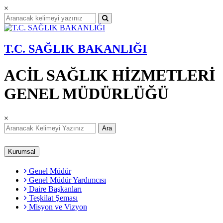
×
T.C. SAĞLIK BAKANLIĞI
ACİL SAĞLIK HİZMETLERİ
GENEL MÜDÜRLÜĞÜ
×
Ara
Kurumsal
Genel Müdür
Genel Müdür Yardımcısı
Daire Başkanları
Teşkilat Şeması
Misyon ve Vizyon