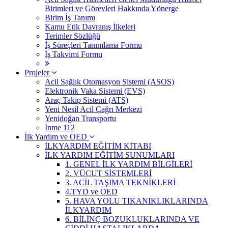
Birimleri ve Görevleri Hakkında Yönerge
Birim İş Tanımı
Kamu Etik Davranış İlkeleri
Terimler Sözlüğü
İş Süreçleri Tanımlama Formu
İş Takvimi Formu
Projeler
Acil Sağlık Otomasyon Sistemi (ASOS)
Elektronik Vaka Sistemi (EVS)
Araç Takip Sistemi (ATS)
Yeni Nesil Acil Çağrı Merkezi
Yenidoğan Transportu
İnme 112
İlk Yardım ve OED
İLKYARDIM EĞİTİM KİTABI
İLK YARDIM EĞİTİM SUNUMLARI
1. GENEL İLK YARDIM BİLGİLERİ
2. VÜCUT SİSTEMLERİ
3. ACİL TAŞIMA TEKNİKLERİ
4.TYD ve OED
5. HAVA YOLU TIKANIKLIKLARINDA
İLKYARDIM
6. BİLİNÇ BOZUKLUKLARINDA VE