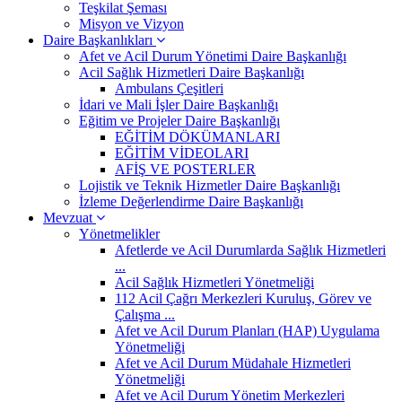
Teşkilat Şeması
Misyon ve Vizyon
Daire Başkanlıkları
Afet ve Acil Durum Yönetimi Daire Başkanlığı
Acil Sağlık Hizmetleri Daire Başkanlığı
Ambulans Çeşitleri
İdari ve Mali İşler Daire Başkanlığı
Eğitim ve Projeler Daire Başkanlığı
EĞİTİM DÖKÜMANLARI
EĞİTİM VİDEOLARI
AFİŞ VE POSTERLER
Lojistik ve Teknik Hizmetler Daire Başkanlığı
İzleme Değerlendirme Daire Başkanlığı
Mevzuat
Yönetmelikler
Afetlerde ve Acil Durumlarda Sağlık Hizmetleri
...
Acil Sağlık Hizmetleri Yönetmeliği
112 Acil Çağrı Merkezleri Kuruluş, Görev ve
Çalışma ...
Afet ve Acil Durum Planları (HAP) Uygulama
Yönetmeliği
Afet ve Acil Durum Müdahale Hizmetleri
Yönetmeliği
Afet ve Acil Durum Yönetim Merkezleri