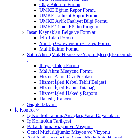
Olay Bildirim Formu
UMKE Eğitim Rapor Formu
UMKE Tatbikat Rapor Formu
UMKE Aylık Faaliyet Bilgi Formu
UMKE Temel Eğitim Programı
İnsan Kaynakları Belge ve Formlar
İzin Talep Formu
Yurt İçi Görevlendirme Talep Formu
Mal Bildirim Formu
Satın Alma (Mal, Hizmet ve Yapım İşleri) İşlemlerinde
...
İhtiyaç Talep Formu
Mal Alımı Muayene Formu
Hizmet Alımı Dizi Pusulası
Hizmet İşleri Kabul Teklif Belgesi
Hizmet İşleri Kabul Tutanağı
Hizmet İşleri Hakediş Raporu
Hakediş Raporu
Sağlık Takvimi
İç Kontrol
İç Kontrol Tanımı, Amaçları, Yasal Dayanakları
İç Kontrolün Tarihçesi
Bakanlığımız Vizyon ve Misyonu
Genel Müdürlüğümüz Misyon ve Vizyonu
Acil Sağlık Hizmetleri Genel Müdürlüğü Hizmet