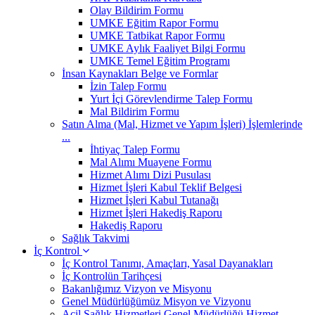
Olay Bildirim Formu
UMKE Eğitim Rapor Formu
UMKE Tatbikat Rapor Formu
UMKE Aylık Faaliyet Bilgi Formu
UMKE Temel Eğitim Programı
İnsan Kaynakları Belge ve Formlar
İzin Talep Formu
Yurt İçi Görevlendirme Talep Formu
Mal Bildirim Formu
Satın Alma (Mal, Hizmet ve Yapım İşleri) İşlemlerinde
...
İhtiyaç Talep Formu
Mal Alımı Muayene Formu
Hizmet Alımı Dizi Pusulası
Hizmet İşleri Kabul Teklif Belgesi
Hizmet İşleri Kabul Tutanağı
Hizmet İşleri Hakediş Raporu
Hakediş Raporu
Sağlık Takvimi
İç Kontrol
İç Kontrol Tanımı, Amaçları, Yasal Dayanakları
İç Kontrolün Tarihçesi
Bakanlığımız Vizyon ve Misyonu
Genel Müdürlüğümüz Misyon ve Vizyonu
Acil Sağlık Hizmetleri Genel Müdürlüğü Hizmet