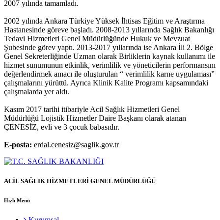
2007 yılında tamamladı.
2002 yılında Ankara Türkiye Yüksek İhtisas Eğitim ve Araştırma
Hastanesinde göreve başladı. 2008-2013 yıllarında Sağlık Bakanlığı
Tedavi Hizmetleri Genel Müdürlüğünde Hukuk ve Mevzuat
Şubesinde görev yaptı. 2013-2017 yıllarında ise Ankara İli 2. Bölge
Genel Sekreterliğinde Uzman olarak Birliklerin kaynak kullanımı ile
hizmet sunumunun etkinlik, verimlilik ve yöneticilerin performansını
değerlendirmek amacı ile oluşturulan “ verimlilik karne uygulaması”
çalışmalarını yürüttü. Ayrıca Klinik Kalite Programı kapsamındaki
çalışmalarda yer aldı.
Kasım 2017 tarihi itibariyle Acil Sağlık Hizmetleri Genel
Müdürlüğü Lojistik Hizmetler Daire Başkanı olarak atanan
ÇENESİZ, evli ve 3 çocuk babasıdır.
E-posta:
erdal.cenesiz@saglik.gov.tr
ACİL SAĞLIK HİZMETLERİ GENEL MÜDÜRLÜĞÜ
Hızlı Menü
Kurumsal