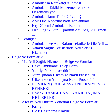
Ambulansa Refakatçi Alınması
Ambulans Takibi Malzeme Temizlik
Dezenfeksiyonu
Ambulansların Trafik Güvenliği
ASKOM Koordinasyon Toplantıları
Kış Dönemi Ambulans Bakımı
Özel Sağlık Kuruluşlarının Acil Sağlık Hizmeti
...
Tebliğler
Ambulans ve Acil Bakım Teknikerleri ile Acil ...
Yataklı Sağlık Tesislerinde Acil Servis
Hizmetlerinin ...
Belge ve Formlar
112 Acil Sağlık Hizmetleri Belge ve Formlar
Hava Ambulansı Talep Formu
Yurt İçi Nakil Prosedürü
Yurtdışından Ülkemize Nakil Prosedürü
Ülkemizden Yurtdışına Nakil Prosedürü
COVID-19 (SARS-CoV2 ENFEKSİYONU)
REHBERİ
Covid-19 AMBULANS NAKİL TAŞIMA
KRİTERLERİ
Afet ve Acil Durum Yönetimi Belge ve Formlar
Faaliyet Planı
HAP Hazırlama Klavuzu