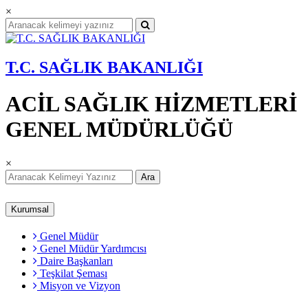
×
T.C. SAĞLIK BAKANLIĞI
ACİL SAĞLIK HİZMETLERİ
GENEL MÜDÜRLÜĞÜ
×
Ara
Kurumsal
Genel Müdür
Genel Müdür Yardımcısı
Daire Başkanları
Teşkilat Şeması
Misyon ve Vizyon