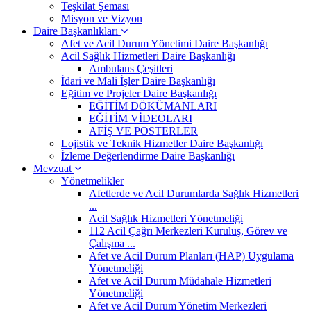
Teşkilat Şeması
Misyon ve Vizyon
Daire Başkanlıkları
Afet ve Acil Durum Yönetimi Daire Başkanlığı
Acil Sağlık Hizmetleri Daire Başkanlığı
Ambulans Çeşitleri
İdari ve Mali İşler Daire Başkanlığı
Eğitim ve Projeler Daire Başkanlığı
EĞİTİM DÖKÜMANLARI
EĞİTİM VİDEOLARI
AFİŞ VE POSTERLER
Lojistik ve Teknik Hizmetler Daire Başkanlığı
İzleme Değerlendirme Daire Başkanlığı
Mevzuat
Yönetmelikler
Afetlerde ve Acil Durumlarda Sağlık Hizmetleri
...
Acil Sağlık Hizmetleri Yönetmeliği
112 Acil Çağrı Merkezleri Kuruluş, Görev ve
Çalışma ...
Afet ve Acil Durum Planları (HAP) Uygulama
Yönetmeliği
Afet ve Acil Durum Müdahale Hizmetleri
Yönetmeliği
Afet ve Acil Durum Yönetim Merkezleri