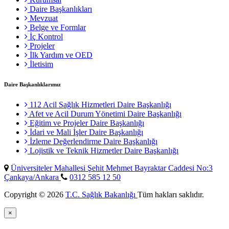
Daire Başkanlıkları
Mevzuat
Belge ve Formlar
İç Kontrol
Projeler
İlk Yardım ve OED
İletisim
Daire Başkanlıklarımız
112 Acil Sağlık Hizmetleri Daire Başkanlığı
Afet ve Acil Durum Yönetimi Daire Başkanlığı
Eğitim ve Projeler Daire Başkanlığı
İdari ve Mali İşler Daire Başkanlığı
İzleme Değerlendirme Daire Başkanlığı
Lojistik ve Teknik Hizmetler Daire Başkanlığı
Üniversiteler Mahallesi Şehit Mehmet Bayraktar Caddesi No:3
Çankaya/Ankara
0312 585 12 50
Copyright © 2026
T.C. Sağlık Bakanlığı
Tüm hakları saklıdır.
×