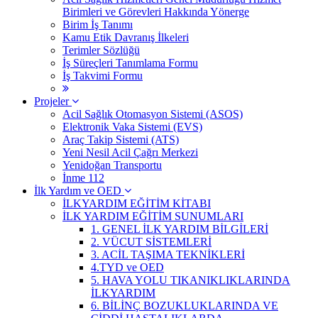
Birimleri ve Görevleri Hakkında Yönerge
Birim İş Tanımı
Kamu Etik Davranış İlkeleri
Terimler Sözlüğü
İş Süreçleri Tanımlama Formu
İş Takvimi Formu
Projeler
Acil Sağlık Otomasyon Sistemi (ASOS)
Elektronik Vaka Sistemi (EVS)
Araç Takip Sistemi (ATS)
Yeni Nesil Acil Çağrı Merkezi
Yenidoğan Transportu
İnme 112
İlk Yardım ve OED
İLKYARDIM EĞİTİM KİTABI
İLK YARDIM EĞİTİM SUNUMLARI
1. GENEL İLK YARDIM BİLGİLERİ
2. VÜCUT SİSTEMLERİ
3. ACİL TAŞIMA TEKNİKLERİ
4.TYD ve OED
5. HAVA YOLU TIKANIKLIKLARINDA
İLKYARDIM
6. BİLİNÇ BOZUKLUKLARINDA VE