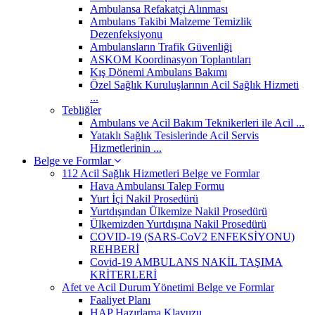
Ambulansa Refakatçi Alınması
Ambulans Takibi Malzeme Temizlik
Dezenfeksiyonu
Ambulansların Trafik Güvenliği
ASKOM Koordinasyon Toplantıları
Kış Dönemi Ambulans Bakımı
Özel Sağlık Kuruluşlarının Acil Sağlık Hizmeti
...
Tebliğler
Ambulans ve Acil Bakım Teknikerleri ile Acil ...
Yataklı Sağlık Tesislerinde Acil Servis
Hizmetlerinin ...
Belge ve Formlar
112 Acil Sağlık Hizmetleri Belge ve Formlar
Hava Ambulansı Talep Formu
Yurt İçi Nakil Prosedürü
Yurtdışından Ülkemize Nakil Prosedürü
Ülkemizden Yurtdışına Nakil Prosedürü
COVID-19 (SARS-CoV2 ENFEKSİYONU)
REHBERİ
Covid-19 AMBULANS NAKİL TAŞIMA
KRİTERLERİ
Afet ve Acil Durum Yönetimi Belge ve Formlar
Faaliyet Planı
HAP Hazırlama Klavuzu