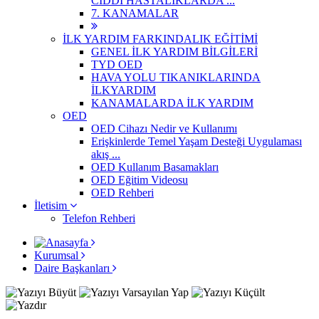
CİDDİ HASTALIKLARDA ...
7. KANAMALAR
İLK YARDIM FARKINDALIK EĞİTİMİ
GENEL İLK YARDIM BİLGİLERİ
TYD OED
HAVA YOLU TIKANIKLARINDA
İLKYARDIM
KANAMALARDA İLK YARDIM
OED
OED Cihazı Nedir ve Kullanımı
Erişkinlerde Temel Yaşam Desteği Uygulaması
akış ...
OED Kullanım Basamakları
OED Eğitim Videosu
OED Rehberi
İletisim
Telefon Rehberi
Kurumsal
Daire Başkanları