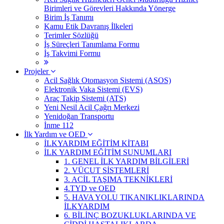
Birimleri ve Görevleri Hakkında Yönerge
Birim İş Tanımı
Kamu Etik Davranış İlkeleri
Terimler Sözlüğü
İş Süreçleri Tanımlama Formu
İş Takvimi Formu
Projeler
Acil Sağlık Otomasyon Sistemi (ASOS)
Elektronik Vaka Sistemi (EVS)
Araç Takip Sistemi (ATS)
Yeni Nesil Acil Çağrı Merkezi
Yenidoğan Transportu
İnme 112
İlk Yardım ve OED
İLKYARDIM EĞİTİM KİTABI
İLK YARDIM EĞİTİM SUNUMLARI
1. GENEL İLK YARDIM BİLGİLERİ
2. VÜCUT SİSTEMLERİ
3. ACİL TAŞIMA TEKNİKLERİ
4.TYD ve OED
5. HAVA YOLU TIKANIKLIKLARINDA
İLKYARDIM
6. BİLİNÇ BOZUKLUKLARINDA VE