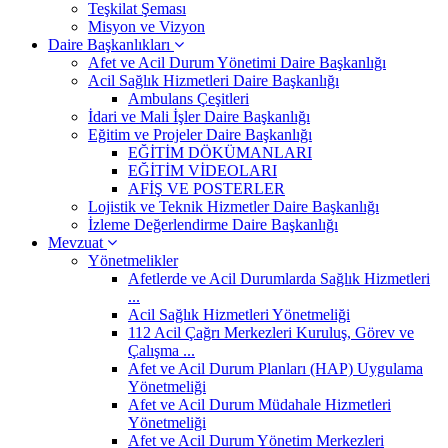
Teşkilat Şeması
Misyon ve Vizyon
Daire Başkanlıkları
Afet ve Acil Durum Yönetimi Daire Başkanlığı
Acil Sağlık Hizmetleri Daire Başkanlığı
Ambulans Çeşitleri
İdari ve Mali İşler Daire Başkanlığı
Eğitim ve Projeler Daire Başkanlığı
EĞİTİM DÖKÜMANLARI
EĞİTİM VİDEOLARI
AFİŞ VE POSTERLER
Lojistik ve Teknik Hizmetler Daire Başkanlığı
İzleme Değerlendirme Daire Başkanlığı
Mevzuat
Yönetmelikler
Afetlerde ve Acil Durumlarda Sağlık Hizmetleri
...
Acil Sağlık Hizmetleri Yönetmeliği
112 Acil Çağrı Merkezleri Kuruluş, Görev ve
Çalışma ...
Afet ve Acil Durum Planları (HAP) Uygulama
Yönetmeliği
Afet ve Acil Durum Müdahale Hizmetleri
Yönetmeliği
Afet ve Acil Durum Yönetim Merkezleri