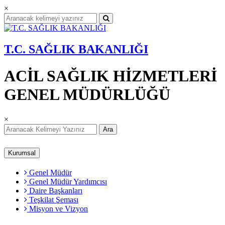
×
T.C. SAĞLIK BAKANLIĞI
ACİL SAĞLIK HİZMETLERİ
GENEL MÜDÜRLÜĞÜ
×
Ara
Kurumsal
Genel Müdür
Genel Müdür Yardımcısı
Daire Başkanları
Teşkilat Şeması
Misyon ve Vizyon