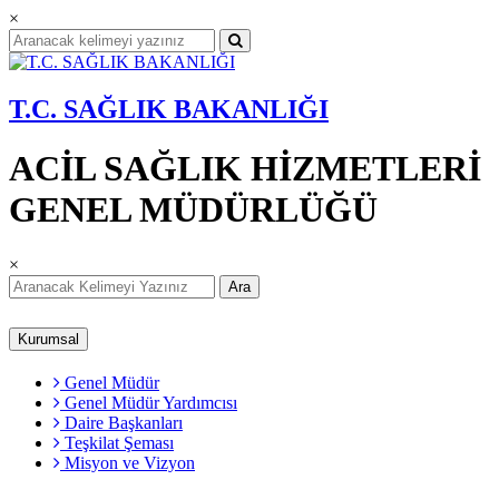
×
T.C. SAĞLIK BAKANLIĞI
ACİL SAĞLIK HİZMETLERİ
GENEL MÜDÜRLÜĞÜ
×
Ara
Kurumsal
Genel Müdür
Genel Müdür Yardımcısı
Daire Başkanları
Teşkilat Şeması
Misyon ve Vizyon