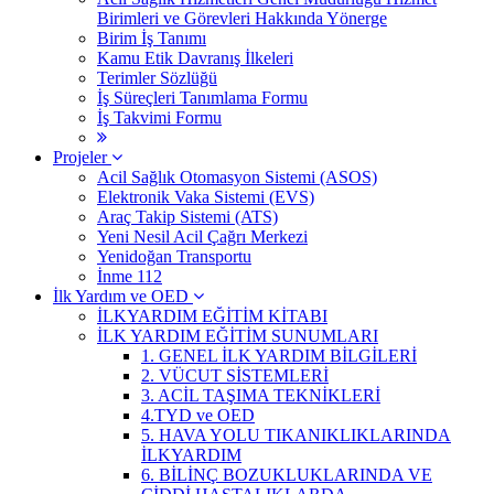
Birimleri ve Görevleri Hakkında Yönerge
Birim İş Tanımı
Kamu Etik Davranış İlkeleri
Terimler Sözlüğü
İş Süreçleri Tanımlama Formu
İş Takvimi Formu
Projeler
Acil Sağlık Otomasyon Sistemi (ASOS)
Elektronik Vaka Sistemi (EVS)
Araç Takip Sistemi (ATS)
Yeni Nesil Acil Çağrı Merkezi
Yenidoğan Transportu
İnme 112
İlk Yardım ve OED
İLKYARDIM EĞİTİM KİTABI
İLK YARDIM EĞİTİM SUNUMLARI
1. GENEL İLK YARDIM BİLGİLERİ
2. VÜCUT SİSTEMLERİ
3. ACİL TAŞIMA TEKNİKLERİ
4.TYD ve OED
5. HAVA YOLU TIKANIKLIKLARINDA
İLKYARDIM
6. BİLİNÇ BOZUKLUKLARINDA VE