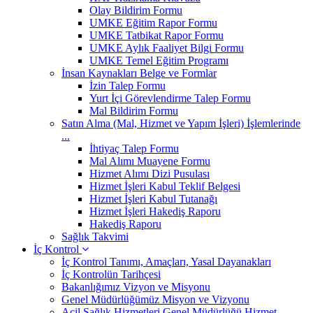
Olay Bildirim Formu
UMKE Eğitim Rapor Formu
UMKE Tatbikat Rapor Formu
UMKE Aylık Faaliyet Bilgi Formu
UMKE Temel Eğitim Programı
İnsan Kaynakları Belge ve Formlar
İzin Talep Formu
Yurt İçi Görevlendirme Talep Formu
Mal Bildirim Formu
Satın Alma (Mal, Hizmet ve Yapım İşleri) İşlemlerinde
...
İhtiyaç Talep Formu
Mal Alımı Muayene Formu
Hizmet Alımı Dizi Pusulası
Hizmet İşleri Kabul Teklif Belgesi
Hizmet İşleri Kabul Tutanağı
Hizmet İşleri Hakediş Raporu
Hakediş Raporu
Sağlık Takvimi
İç Kontrol
İç Kontrol Tanımı, Amaçları, Yasal Dayanakları
İç Kontrolün Tarihçesi
Bakanlığımız Vizyon ve Misyonu
Genel Müdürlüğümüz Misyon ve Vizyonu
Acil Sağlık Hizmetleri Genel Müdürlüğü Hizmet