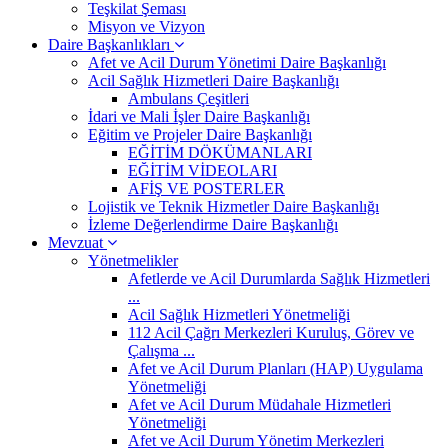
Teşkilat Şeması
Misyon ve Vizyon
Daire Başkanlıkları
Afet ve Acil Durum Yönetimi Daire Başkanlığı
Acil Sağlık Hizmetleri Daire Başkanlığı
Ambulans Çeşitleri
İdari ve Mali İşler Daire Başkanlığı
Eğitim ve Projeler Daire Başkanlığı
EĞİTİM DÖKÜMANLARI
EĞİTİM VİDEOLARI
AFİŞ VE POSTERLER
Lojistik ve Teknik Hizmetler Daire Başkanlığı
İzleme Değerlendirme Daire Başkanlığı
Mevzuat
Yönetmelikler
Afetlerde ve Acil Durumlarda Sağlık Hizmetleri
...
Acil Sağlık Hizmetleri Yönetmeliği
112 Acil Çağrı Merkezleri Kuruluş, Görev ve
Çalışma ...
Afet ve Acil Durum Planları (HAP) Uygulama
Yönetmeliği
Afet ve Acil Durum Müdahale Hizmetleri
Yönetmeliği
Afet ve Acil Durum Yönetim Merkezleri