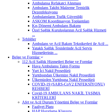
Ambulansa Refakatçi Alınması
Ambulans Takibi Malzeme Temizlik
Dezenfeksiyonu
Ambulansların Trafik Güvenliği
ASKOM Koordinasyon Toplantıları
Kış Dönemi Ambulans Bakımı
Özel Sağlık Kuruluşlarının Acil Sağlık Hizmeti
...
Tebliğler
Ambulans ve Acil Bakım Teknikerleri ile Acil ...
Yataklı Sağlık Tesislerinde Acil Servis
Hizmetlerinin ...
Belge ve Formlar
112 Acil Sağlık Hizmetleri Belge ve Formlar
Hava Ambulansı Talep Formu
Yurt İçi Nakil Prosedürü
Yurtdışından Ülkemize Nakil Prosedürü
Ülkemizden Yurtdışına Nakil Prosedürü
COVID-19 (SARS-CoV2 ENFEKSİYONU)
REHBERİ
Covid-19 AMBULANS NAKİL TAŞIMA
KRİTERLERİ
Afet ve Acil Durum Yönetimi Belge ve Formlar
Faaliyet Planı
HAP Hazırlama Klavuzu