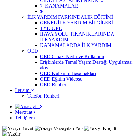
CİDDİ HASTALIKLARDA ...
7. KANAMALAR
İLK YARDIM FARKINDALIK EĞİTİMİ
GENEL İLK YARDIM BİLGİLERİ
TYD OED
HAVA YOLU TIKANIKLARINDA
İLKYARDIM
KANAMALARDA İLK YARDIM
OED
OED Cihazı Nedir ve Kullanımı
Erişkinlerde Temel Yaşam Desteği Uygulaması
akış ...
OED Kullanım Basamakları
OED Eğitim Videosu
OED Rehberi
İletisim
Telefon Rehberi
Mevzuat
Tebliğler