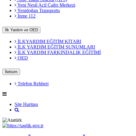
Yeni Nesil Acil Çağrı Merkezi
Yenidoğan Transportu
İnme 112
İlk Yardım ve OED
İLKYARDIM EĞİTİM KİTABI
İLK YARDIM EĞİTİM SUNUMLARI
İLK YARDIM FARKINDALIK EĞİTİMİ
OED
İletisim
Telefon Rehberi
Site Haritası