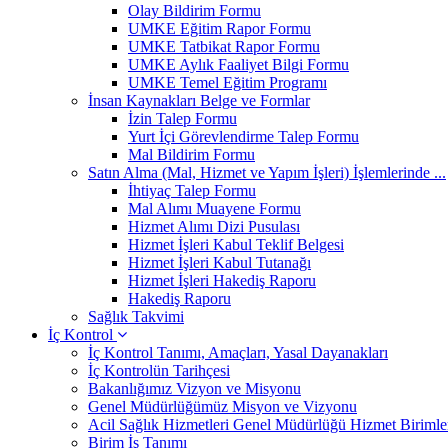
Olay Bildirim Formu
UMKE Eğitim Rapor Formu
UMKE Tatbikat Rapor Formu
UMKE Aylık Faaliyet Bilgi Formu
UMKE Temel Eğitim Programı
İnsan Kaynakları Belge ve Formlar
İzin Talep Formu
Yurt İçi Görevlendirme Talep Formu
Mal Bildirim Formu
Satın Alma (Mal, Hizmet ve Yapım İşleri) İşlemlerinde ...
İhtiyaç Talep Formu
Mal Alımı Muayene Formu
Hizmet Alımı Dizi Pusulası
Hizmet İşleri Kabul Teklif Belgesi
Hizmet İşleri Kabul Tutanağı
Hizmet İşleri Hakediş Raporu
Hakediş Raporu
Sağlık Takvimi
İç Kontrol
İç Kontrol Tanımı, Amaçları, Yasal Dayanakları
İç Kontrolün Tarihçesi
Bakanlığımız Vizyon ve Misyonu
Genel Müdürlüğümüz Misyon ve Vizyonu
Acil Sağlık Hizmetleri Genel Müdürlüğü Hizmet Birimle
Birim İş Tanımı