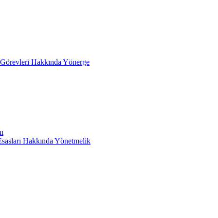
e Görevleri Hakkında Yönerge
ı
 Esasları Hakkında Yönetmelik