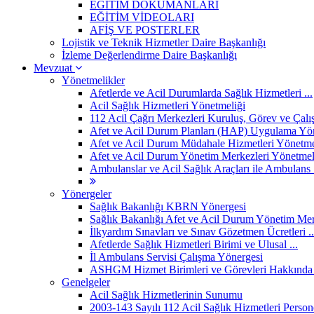
EĞİTİM DÖKÜMANLARI
EĞİTİM VİDEOLARI
AFİŞ VE POSTERLER
Lojistik ve Teknik Hizmetler Daire Başkanlığı
İzleme Değerlendirme Daire Başkanlığı
Mevzuat
Yönetmelikler
Afetlerde ve Acil Durumlarda Sağlık Hizmetleri ...
Acil Sağlık Hizmetleri Yönetmeliği
112 Acil Çağrı Merkezleri Kuruluş, Görev ve Çalış
Afet ve Acil Durum Planları (HAP) Uygulama Yö
Afet ve Acil Durum Müdahale Hizmetleri Yönetme
Afet ve Acil Durum Yönetim Merkezleri Yönetmel
Ambulanslar ve Acil Sağlık Araçları ile Ambulans .
Yönergeler
Sağlık Bakanlığı KBRN Yönergesi
Sağlık Bakanlığı Afet ve Acil Durum Yönetim Merk
İlkyardım Sınavları ve Sınav Gözetmen Ücretleri ..
Afetlerde Sağlık Hizmetleri Birimi ve Ulusal ...
İl Ambulans Servisi Çalışma Yönergesi
ASHGM Hizmet Birimleri ve Görevleri Hakkında 
Genelgeler
Acil Sağlık Hizmetlerinin Sunumu
2003-143 Sayılı 112 Acil Sağlık Hizmetleri Personel