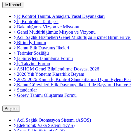
İç Kontrol
İç Kontrol Tanımı, Amaçları, Yasal Dayanakları
İç Kontrolün Tarihçesi
Bakanlığımız Vizyon ve Misyonu
Genel Müdürlüğümüz Misyon ve Vizyonu
Acil Sağlık Hizmetleri Genel Müdürlüğü Hizmet Birimleri v
Birim İş Tanımı
Kamu Etik Davranış İlkeleri
Terimler Sözlüğü
İş Süreçleri Tanımlama Formu
İş Takvimi Formu
ASHGM Genel Bilgilendirme Dosyası 2026
2026 Yılı Yönetim Kararlılık Beyanı
2025-2026 Kamu İç Kontrol Standartlarına Uyum Eylem Plan
Kamu Görevlileri Etik Davranış İlkeleri İle Başvuru Usul ve
Standartlar
Görev Tanımı Oluşturma Formu
Projeler
Acil Sağlık Otomasyon Sistemi (ASOS)
Elektronik Vaka Sistemi (EVS)
Araç Takip Sistemi (ATS)