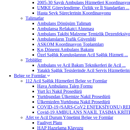
2005-30 Sayılı Ambulans Hizmetleri Koordinasyon
UMKE Görevlendirme, Özlük ve İl Standartları ...
Hasta Sevk Süreçlerinin Koordinasyonu
Talimatlar
Ambulans Dönüşüm Talimatı
Ambulansa Refakatçi Alınması
Ambulans Takibi Malzeme Temizlik Dezenfeksiy
Ambulansların Trafik Güvenliği
ASKOM Koordinasyon Toplantıları
Kış Dönemi Ambulans Bakımı
Özel Sağlık Kuruluşlarının Acil Sağlık Hizmeti ...
Tebliğler
Ambulans ve Acil Bakım Teknikerleri ile Acil ...
Yataklı Sağlık Tesislerinde Acil Servis Hizmetlerini
Belge ve Formlar
112 Acil Sağlık Hizmetleri Belge ve Formlar
Hava Ambulansı Talep Formu
Yurt İçi Nakil Prosedürü
Yurtdışından Ülkemize Nakil Prosedürü
Ülkemizden Yurtdışına Nakil Prosedürü
COVID-19 (SARS-CoV2 ENFEKSİYONU) RE
Covid-19 AMBULANS NAKİL TAŞIMA KRİT
Afet ve Acil Durum Yönetimi Belge ve Formlar
Faaliyet Planı
HAP Hazırlama Klavuzu