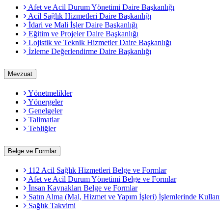
Afet ve Acil Durum Yönetimi Daire Başkanlığı
Acil Sağlık Hizmetleri Daire Başkanlığı
İdari ve Mali İşler Daire Başkanlığı
Eğitim ve Projeler Daire Başkanlığı
Lojistik ve Teknik Hizmetler Daire Başkanlığı
İzleme Değerlendirme Daire Başkanlığı
Mevzuat
Yönetmelikler
Yönergeler
Genelgeler
Talimatlar
Tebliğler
Belge ve Formlar
112 Acil Sağlık Hizmetleri Belge ve Formlar
Afet ve Acil Durum Yönetimi Belge ve Formlar
İnsan Kaynakları Belge ve Formlar
Satın Alma (Mal, Hizmet ve Yapım İşleri) İşlemlerinde Kullan
Sağlık Takvimi