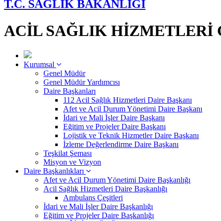
T.C. SAĞLIK BAKANLIĞI
ACİL SAĞLIK HİZMETLER
Kurumsal
Genel Müdür
Genel Müdür Yardımcısı
Daire Başkanları
112 Acil Sağlık Hizmetleri Daire Başkanı
Afet ve Acil Durum Yönetimi Daire Başkanı
İdari ve Mali İşler Daire Başkanı
Eğitim ve Projeler Daire Başkanı
Lojistik ve Teknik Hizmetler Daire Başkanı
İzleme Değerlendirme Daire Başkanı
Teşkilat Şeması
Misyon ve Vizyon
Daire Başkanlıkları
Afet ve Acil Durum Yönetimi Daire Başkanlığı
Acil Sağlık Hizmetleri Daire Başkanlığı
Ambulans Çeşitleri
İdari ve Mali İşler Daire Başkanlığı
Eğitim ve Projeler Daire Başkanlığı