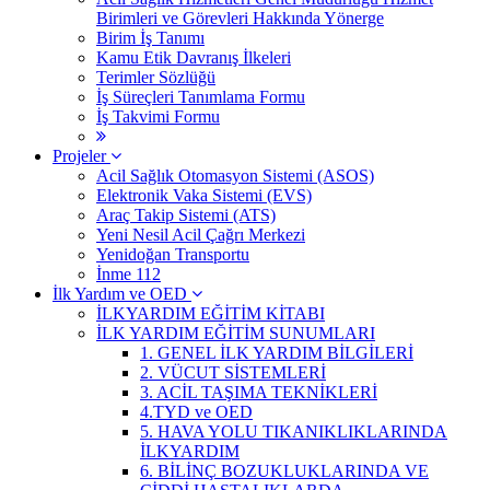
Birimleri ve Görevleri Hakkında Yönerge
Birim İş Tanımı
Kamu Etik Davranış İlkeleri
Terimler Sözlüğü
İş Süreçleri Tanımlama Formu
İş Takvimi Formu
Projeler
Acil Sağlık Otomasyon Sistemi (ASOS)
Elektronik Vaka Sistemi (EVS)
Araç Takip Sistemi (ATS)
Yeni Nesil Acil Çağrı Merkezi
Yenidoğan Transportu
İnme 112
İlk Yardım ve OED
İLKYARDIM EĞİTİM KİTABI
İLK YARDIM EĞİTİM SUNUMLARI
1. GENEL İLK YARDIM BİLGİLERİ
2. VÜCUT SİSTEMLERİ
3. ACİL TAŞIMA TEKNİKLERİ
4.TYD ve OED
5. HAVA YOLU TIKANIKLIKLARINDA
İLKYARDIM
6. BİLİNÇ BOZUKLUKLARINDA VE