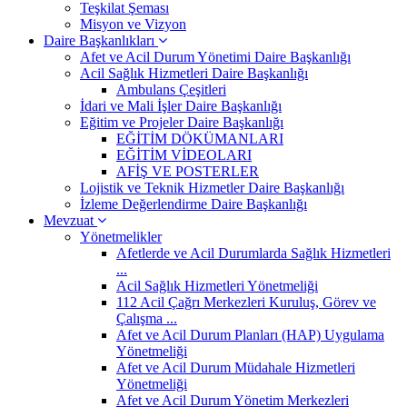
Teşkilat Şeması
Misyon ve Vizyon
Daire Başkanlıkları
Afet ve Acil Durum Yönetimi Daire Başkanlığı
Acil Sağlık Hizmetleri Daire Başkanlığı
Ambulans Çeşitleri
İdari ve Mali İşler Daire Başkanlığı
Eğitim ve Projeler Daire Başkanlığı
EĞİTİM DÖKÜMANLARI
EĞİTİM VİDEOLARI
AFİŞ VE POSTERLER
Lojistik ve Teknik Hizmetler Daire Başkanlığı
İzleme Değerlendirme Daire Başkanlığı
Mevzuat
Yönetmelikler
Afetlerde ve Acil Durumlarda Sağlık Hizmetleri
...
Acil Sağlık Hizmetleri Yönetmeliği
112 Acil Çağrı Merkezleri Kuruluş, Görev ve
Çalışma ...
Afet ve Acil Durum Planları (HAP) Uygulama
Yönetmeliği
Afet ve Acil Durum Müdahale Hizmetleri
Yönetmeliği
Afet ve Acil Durum Yönetim Merkezleri