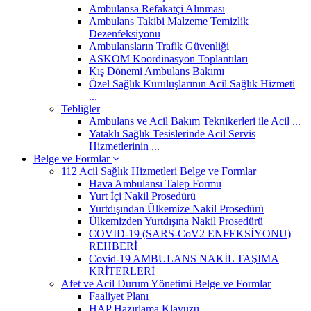
Ambulansa Refakatçi Alınması
Ambulans Takibi Malzeme Temizlik
Dezenfeksiyonu
Ambulansların Trafik Güvenliği
ASKOM Koordinasyon Toplantıları
Kış Dönemi Ambulans Bakımı
Özel Sağlık Kuruluşlarının Acil Sağlık Hizmeti
...
Tebliğler
Ambulans ve Acil Bakım Teknikerleri ile Acil ...
Yataklı Sağlık Tesislerinde Acil Servis
Hizmetlerinin ...
Belge ve Formlar
112 Acil Sağlık Hizmetleri Belge ve Formlar
Hava Ambulansı Talep Formu
Yurt İçi Nakil Prosedürü
Yurtdışından Ülkemize Nakil Prosedürü
Ülkemizden Yurtdışına Nakil Prosedürü
COVID-19 (SARS-CoV2 ENFEKSİYONU)
REHBERİ
Covid-19 AMBULANS NAKİL TAŞIMA
KRİTERLERİ
Afet ve Acil Durum Yönetimi Belge ve Formlar
Faaliyet Planı
HAP Hazırlama Klavuzu