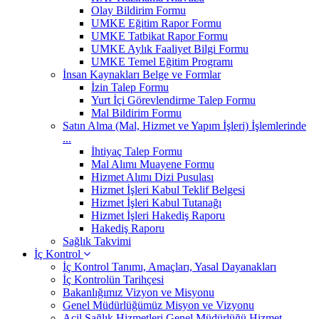
Olay Bildirim Formu
UMKE Eğitim Rapor Formu
UMKE Tatbikat Rapor Formu
UMKE Aylık Faaliyet Bilgi Formu
UMKE Temel Eğitim Programı
İnsan Kaynakları Belge ve Formlar
İzin Talep Formu
Yurt İçi Görevlendirme Talep Formu
Mal Bildirim Formu
Satın Alma (Mal, Hizmet ve Yapım İşleri) İşlemlerinde
...
İhtiyaç Talep Formu
Mal Alımı Muayene Formu
Hizmet Alımı Dizi Pusulası
Hizmet İşleri Kabul Teklif Belgesi
Hizmet İşleri Kabul Tutanağı
Hizmet İşleri Hakediş Raporu
Hakediş Raporu
Sağlık Takvimi
İç Kontrol
İç Kontrol Tanımı, Amaçları, Yasal Dayanakları
İç Kontrolün Tarihçesi
Bakanlığımız Vizyon ve Misyonu
Genel Müdürlüğümüz Misyon ve Vizyonu
Acil Sağlık Hizmetleri Genel Müdürlüğü Hizmet