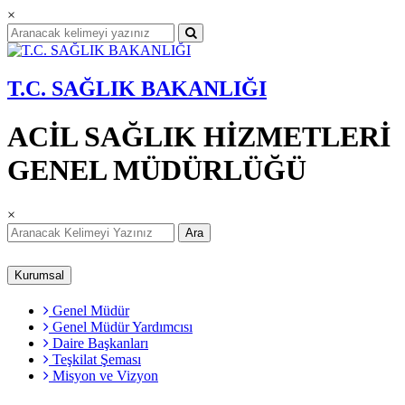
×
T.C. SAĞLIK BAKANLIĞI
ACİL SAĞLIK HİZMETLERİ
GENEL MÜDÜRLÜĞÜ
×
Ara
Kurumsal
Genel Müdür
Genel Müdür Yardımcısı
Daire Başkanları
Teşkilat Şeması
Misyon ve Vizyon