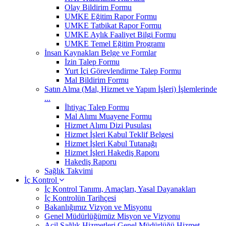
Olay Bildirim Formu
UMKE Eğitim Rapor Formu
UMKE Tatbikat Rapor Formu
UMKE Aylık Faaliyet Bilgi Formu
UMKE Temel Eğitim Programı
İnsan Kaynakları Belge ve Formlar
İzin Talep Formu
Yurt İçi Görevlendirme Talep Formu
Mal Bildirim Formu
Satın Alma (Mal, Hizmet ve Yapım İşleri) İşlemlerinde
...
İhtiyaç Talep Formu
Mal Alımı Muayene Formu
Hizmet Alımı Dizi Pusulası
Hizmet İşleri Kabul Teklif Belgesi
Hizmet İşleri Kabul Tutanağı
Hizmet İşleri Hakediş Raporu
Hakediş Raporu
Sağlık Takvimi
İç Kontrol
İç Kontrol Tanımı, Amaçları, Yasal Dayanakları
İç Kontrolün Tarihçesi
Bakanlığımız Vizyon ve Misyonu
Genel Müdürlüğümüz Misyon ve Vizyonu
Acil Sağlık Hizmetleri Genel Müdürlüğü Hizmet