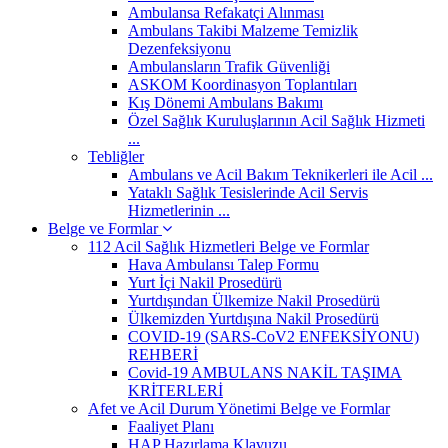
Ambulansa Refakatçi Alınması
Ambulans Takibi Malzeme Temizlik
Dezenfeksiyonu
Ambulansların Trafik Güvenliği
ASKOM Koordinasyon Toplantıları
Kış Dönemi Ambulans Bakımı
Özel Sağlık Kuruluşlarının Acil Sağlık Hizmeti
...
Tebliğler
Ambulans ve Acil Bakım Teknikerleri ile Acil ...
Yataklı Sağlık Tesislerinde Acil Servis
Hizmetlerinin ...
Belge ve Formlar
112 Acil Sağlık Hizmetleri Belge ve Formlar
Hava Ambulansı Talep Formu
Yurt İçi Nakil Prosedürü
Yurtdışından Ülkemize Nakil Prosedürü
Ülkemizden Yurtdışına Nakil Prosedürü
COVID-19 (SARS-CoV2 ENFEKSİYONU)
REHBERİ
Covid-19 AMBULANS NAKİL TAŞIMA
KRİTERLERİ
Afet ve Acil Durum Yönetimi Belge ve Formlar
Faaliyet Planı
HAP Hazırlama Klavuzu