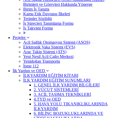
Birimleri ve Görevleri Hakkında Yönerge
Birim İş Tanımı
Kamu Etik Davranış İlkeleri
Terimler Sözlüğü
İş Süreçleri Tanımlama Formu
İş Takvimi Formu
Projeler
Acil Sağlık Otomasyon Sistemi (ASOS)
Elektronik Vaka Sistemi (EVS)
Araç Takip Sistemi (ATS)
Yeni Nesil Acil Çağrı Merkezi
Yenidoğan Transportu
İnme 112
İlk Yardım ve OED
İLKYARDIM EĞİTİM KİTABI
İLK YARDIM EĞİTİM SUNUMLARI
1. GENEL İLK YARDIM BİLGİLERİ
2. VÜCUT SİSTEMLERİ
3. ACİL TAŞIMA TEKNİKLERİ
4.TYD ve OED
5. HAVA YOLU TIKANIKLIKLARINDA
İLKYARDIM
6. BİLİNÇ BOZUKLUKLARINDA VE