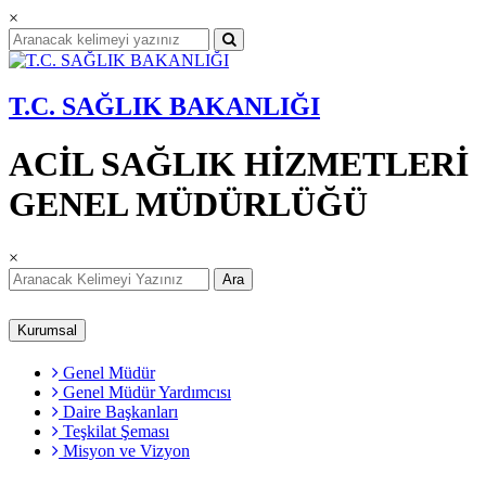
×
T.C. SAĞLIK BAKANLIĞI
ACİL SAĞLIK HİZMETLERİ
GENEL MÜDÜRLÜĞÜ
×
Ara
Kurumsal
Genel Müdür
Genel Müdür Yardımcısı
Daire Başkanları
Teşkilat Şeması
Misyon ve Vizyon