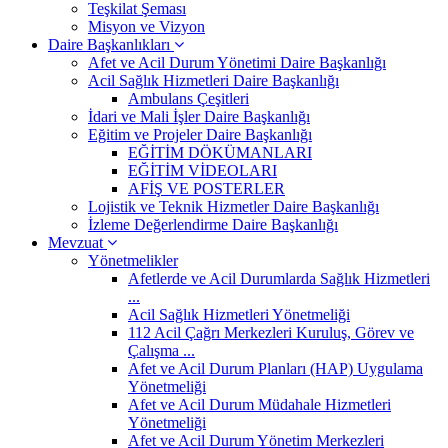
Teşkilat Şeması
Misyon ve Vizyon
Daire Başkanlıkları
Afet ve Acil Durum Yönetimi Daire Başkanlığı
Acil Sağlık Hizmetleri Daire Başkanlığı
Ambulans Çeşitleri
İdari ve Mali İşler Daire Başkanlığı
Eğitim ve Projeler Daire Başkanlığı
EĞİTİM DÖKÜMANLARI
EĞİTİM VİDEOLARI
AFİŞ VE POSTERLER
Lojistik ve Teknik Hizmetler Daire Başkanlığı
İzleme Değerlendirme Daire Başkanlığı
Mevzuat
Yönetmelikler
Afetlerde ve Acil Durumlarda Sağlık Hizmetleri
...
Acil Sağlık Hizmetleri Yönetmeliği
112 Acil Çağrı Merkezleri Kuruluş, Görev ve
Çalışma ...
Afet ve Acil Durum Planları (HAP) Uygulama
Yönetmeliği
Afet ve Acil Durum Müdahale Hizmetleri
Yönetmeliği
Afet ve Acil Durum Yönetim Merkezleri