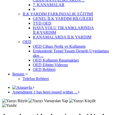
CİDDİ HASTALIKLARDA ...
7. KANAMALAR
İLK YARDIM FARKINDALIK EĞİTİMİ
GENEL İLK YARDIM BİLGİLERİ
TYD OED
HAVA YOLU TIKANIKLARINDA
İLKYARDIM
KANAMALARDA İLK YARDIM
OED
OED Cihazı Nedir ve Kullanımı
Erişkinlerde Temel Yaşam Desteği Uygulaması
akış ...
OED Kullanım Basamakları
OED Eğitim Videosu
OED Rehberi
İletisim
Telefon Rehberi
Amendment 1 has been issued within ...