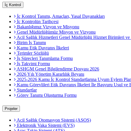
İç Kontrol
İç Kontrol Tanımı, Amaçları, Yasal Dayanakları
İç Kontrolün Tarihçesi
Bakanlığımız Vizyon ve Misyonu
Genel Müdürlüğümüz Misyon ve Vizyonu
Acil Sağlık Hizmetleri Genel Müdürlüğü Hizmet Birimleri v
Birim İş Tanımı
Kamu Etik Davranış İlkeleri
Terimler Sözlüğü
İş Süreçleri Tanımlama Formu
İş Takvimi Formu
ASHGM Genel Bilgilendirme Dosyası 2026
2026 Yılı Yönetim Kararlılık Beyanı
2025-2026 Kamu İç Kontrol Standartlarına Uyum Eylem Plan
Kamu Görevlileri Etik Davranış İlkeleri İle Başvuru Usul ve
Standartlar
Görev Tanımı Oluşturma Formu
Projeler
Acil Sağlık Otomasyon Sistemi (ASOS)
Elektronik Vaka Sistemi (EVS)
Araç Takip Sistemi (ATS)