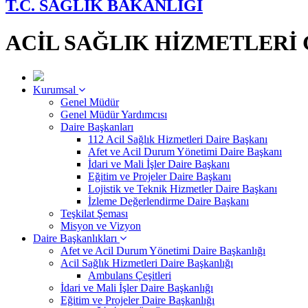
T.C. SAĞLIK BAKANLIĞI
ACİL SAĞLIK HİZMETLER
Kurumsal
Genel Müdür
Genel Müdür Yardımcısı
Daire Başkanları
112 Acil Sağlık Hizmetleri Daire Başkanı
Afet ve Acil Durum Yönetimi Daire Başkanı
İdari ve Mali İşler Daire Başkanı
Eğitim ve Projeler Daire Başkanı
Lojistik ve Teknik Hizmetler Daire Başkanı
İzleme Değerlendirme Daire Başkanı
Teşkilat Şeması
Misyon ve Vizyon
Daire Başkanlıkları
Afet ve Acil Durum Yönetimi Daire Başkanlığı
Acil Sağlık Hizmetleri Daire Başkanlığı
Ambulans Çeşitleri
İdari ve Mali İşler Daire Başkanlığı
Eğitim ve Projeler Daire Başkanlığı