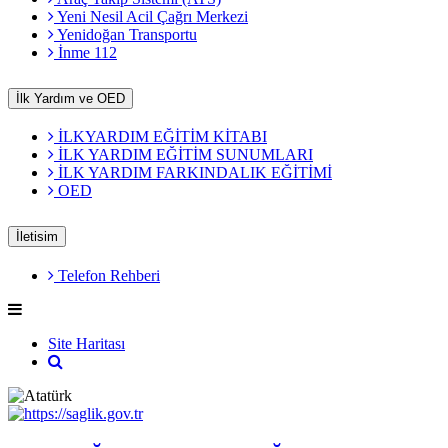
Yeni Nesil Acil Çağrı Merkezi
Yenidoğan Transportu
İnme 112
İlk Yardım ve OED
İLKYARDIM EĞİTİM KİTABI
İLK YARDIM EĞİTİM SUNUMLARI
İLK YARDIM FARKINDALIK EĞİTİMİ
OED
İletisim
Telefon Rehberi
Site Haritası