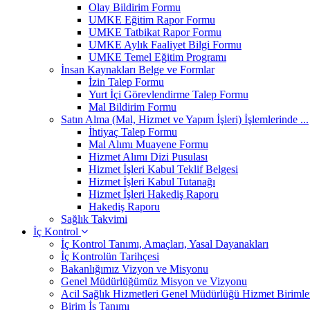
Olay Bildirim Formu
UMKE Eğitim Rapor Formu
UMKE Tatbikat Rapor Formu
UMKE Aylık Faaliyet Bilgi Formu
UMKE Temel Eğitim Programı
İnsan Kaynakları Belge ve Formlar
İzin Talep Formu
Yurt İçi Görevlendirme Talep Formu
Mal Bildirim Formu
Satın Alma (Mal, Hizmet ve Yapım İşleri) İşlemlerinde ...
İhtiyaç Talep Formu
Mal Alımı Muayene Formu
Hizmet Alımı Dizi Pusulası
Hizmet İşleri Kabul Teklif Belgesi
Hizmet İşleri Kabul Tutanağı
Hizmet İşleri Hakediş Raporu
Hakediş Raporu
Sağlık Takvimi
İç Kontrol
İç Kontrol Tanımı, Amaçları, Yasal Dayanakları
İç Kontrolün Tarihçesi
Bakanlığımız Vizyon ve Misyonu
Genel Müdürlüğümüz Misyon ve Vizyonu
Acil Sağlık Hizmetleri Genel Müdürlüğü Hizmet Birimle
Birim İş Tanımı