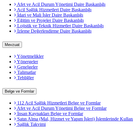
Afet ve Acil Durum Yönetimi Daire Başkanlığı
Acil Sağlık Hizmetleri Daire Başkanlığı
İdari ve Mali İşler Daire Başkanlığı
Eğitim ve Projeler Daire Başkanlığı
Lojistik ve Teknik Hizmetler Daire Başkanlığı
İzleme Değerlendirme Daire Başkanlığı
Mevzuat
Yönetmelikler
Yönergeler
Genelgeler
Talimatlar
Tebliğler
Belge ve Formlar
112 Acil Sağlık Hizmetleri Belge ve Formlar
Afet ve Acil Durum Yönetimi Belge ve Formlar
İnsan Kaynakları Belge ve Formlar
Satın Alma (Mal, Hizmet ve Yapım İşleri) İşlemlerinde Kullan
Sağlık Takvimi