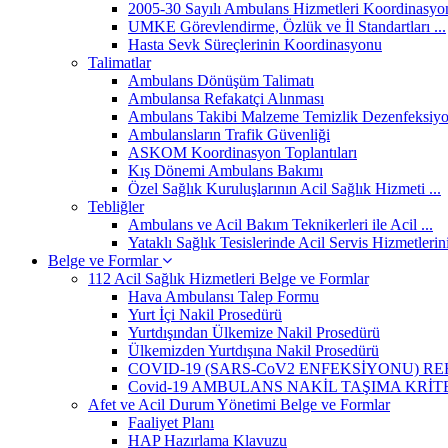
2005-30 Sayılı Ambulans Hizmetleri Koordinasyon
UMKE Görevlendirme, Özlük ve İl Standartları ...
Hasta Sevk Süreçlerinin Koordinasyonu
Talimatlar
Ambulans Dönüşüm Talimatı
Ambulansa Refakatçi Alınması
Ambulans Takibi Malzeme Temizlik Dezenfeksiy
Ambulansların Trafik Güvenliği
ASKOM Koordinasyon Toplantıları
Kış Dönemi Ambulans Bakımı
Özel Sağlık Kuruluşlarının Acil Sağlık Hizmeti ...
Tebliğler
Ambulans ve Acil Bakım Teknikerleri ile Acil ...
Yataklı Sağlık Tesislerinde Acil Servis Hizmetlerini
Belge ve Formlar
112 Acil Sağlık Hizmetleri Belge ve Formlar
Hava Ambulansı Talep Formu
Yurt İçi Nakil Prosedürü
Yurtdışından Ülkemize Nakil Prosedürü
Ülkemizden Yurtdışına Nakil Prosedürü
COVID-19 (SARS-CoV2 ENFEKSİYONU) RE
Covid-19 AMBULANS NAKİL TAŞIMA KRİT
Afet ve Acil Durum Yönetimi Belge ve Formlar
Faaliyet Planı
HAP Hazırlama Klavuzu