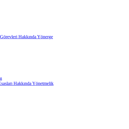
e Görevleri Hakkında Yönerge
ı
 Esasları Hakkında Yönetmelik