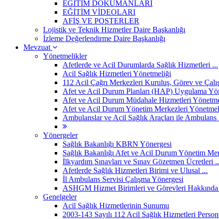
EĞİTİM DÖKÜMANLARI
EĞİTİM VİDEOLARI
AFİŞ VE POSTERLER
Lojistik ve Teknik Hizmetler Daire Başkanlığı
İzleme Değerlendirme Daire Başkanlığı
Mevzuat
Yönetmelikler
Afetlerde ve Acil Durumlarda Sağlık Hizmetleri ...
Acil Sağlık Hizmetleri Yönetmeliği
112 Acil Çağrı Merkezleri Kuruluş, Görev ve Çalış
Afet ve Acil Durum Planları (HAP) Uygulama Yö
Afet ve Acil Durum Müdahale Hizmetleri Yönetme
Afet ve Acil Durum Yönetim Merkezleri Yönetmel
Ambulanslar ve Acil Sağlık Araçları ile Ambulans .
Yönergeler
Sağlık Bakanlığı KBRN Yönergesi
Sağlık Bakanlığı Afet ve Acil Durum Yönetim Merk
İlkyardım Sınavları ve Sınav Gözetmen Ücretleri ..
Afetlerde Sağlık Hizmetleri Birimi ve Ulusal ...
İl Ambulans Servisi Çalışma Yönergesi
ASHGM Hizmet Birimleri ve Görevleri Hakkında 
Genelgeler
Acil Sağlık Hizmetlerinin Sunumu
2003-143 Sayılı 112 Acil Sağlık Hizmetleri Personel