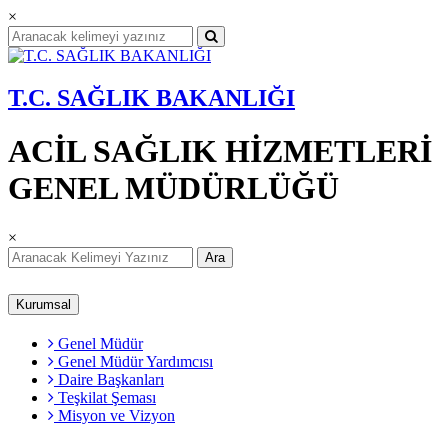
×
T.C. SAĞLIK BAKANLIĞI
ACİL SAĞLIK HİZMETLERİ
GENEL MÜDÜRLÜĞÜ
×
Ara
Kurumsal
Genel Müdür
Genel Müdür Yardımcısı
Daire Başkanları
Teşkilat Şeması
Misyon ve Vizyon