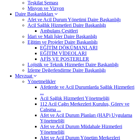
Teşkilat Şeması
Misyon ve Vizyon
Daire Başkanlıkları
Afet ve Acil Durum Yönetimi Daire Başkanlığı
Acil Sağlık Hizmetleri Daire Başkanlığı
Ambulans Çeşitleri
İdari ve Mali İşler Daire Başkanlığı
Eğitim ve Projeler Daire Başkanlığı
EĞİTİM DÖKÜMANLARI
EĞİTİM VİDEOLARI
AFİŞ VE POSTERLER
Lojistik ve Teknik Hizmetler Daire Başkanlığı
İzleme Değerlendirme Daire Başkanlığı
Mevzuat
Yönetmelikler
Afetlerde ve Acil Durumlarda Sağlık Hizmetleri
...
Acil Sağlık Hizmetleri Yönetmeliği
112 Acil Çağrı Merkezleri Kuruluş, Görev ve
Çalışma ...
Afet ve Acil Durum Planları (HAP) Uygulama
Yönetmeliği
Afet ve Acil Durum Müdahale Hizmetleri
Yönetmeliği
Afet ve Acil Durum Yönetim Merkezleri