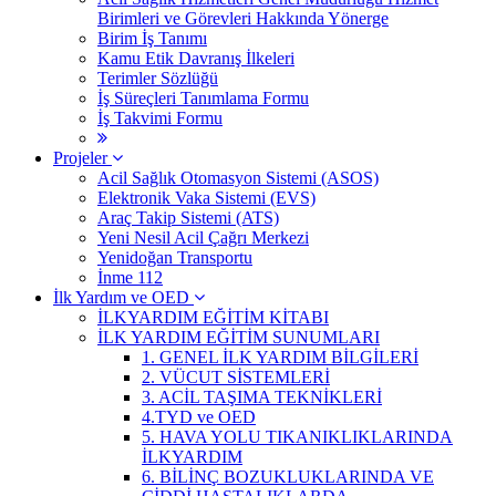
Birimleri ve Görevleri Hakkında Yönerge
Birim İş Tanımı
Kamu Etik Davranış İlkeleri
Terimler Sözlüğü
İş Süreçleri Tanımlama Formu
İş Takvimi Formu
Projeler
Acil Sağlık Otomasyon Sistemi (ASOS)
Elektronik Vaka Sistemi (EVS)
Araç Takip Sistemi (ATS)
Yeni Nesil Acil Çağrı Merkezi
Yenidoğan Transportu
İnme 112
İlk Yardım ve OED
İLKYARDIM EĞİTİM KİTABI
İLK YARDIM EĞİTİM SUNUMLARI
1. GENEL İLK YARDIM BİLGİLERİ
2. VÜCUT SİSTEMLERİ
3. ACİL TAŞIMA TEKNİKLERİ
4.TYD ve OED
5. HAVA YOLU TIKANIKLIKLARINDA
İLKYARDIM
6. BİLİNÇ BOZUKLUKLARINDA VE