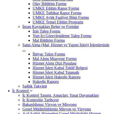
Olay Bildirim Formu
UMKE Eğitim Rapor Formu
UMKE Tatbikat Rapor Formu
UMKE Aylık Faaliyet Bilgi Formu
UMKE Temel Eğitim Programı
İnsan Kaynakları Belge ve Formlar
İzin Talep Formu
Yurt İçi Görevlendirme Talep Formu
Mal Bildirim Formu
Satın Alma (Mal, Hizmet ve Yapım İşleri) İşlemlerinde
...
İhtiyaç Talep Formu
Mal Alımı Muayene Formu
Hizmet Alımı Dizi Pusulası
Hizmet İşleri Kabul Teklif Belgesi
Hizmet İşleri Kabul Tutanağı
Hizmet İşleri Hakediş Raporu
Hakediş Raporu
Sağlık Takvimi
İç Kontrol
İç Kontrol Tanımı, Amaçları, Yasal Dayanakları
İç Kontrolün Tarihçesi
Bakanlığımız Vizyon ve Misyonu
Genel Müdürlüğümüz Misyon ve Vizyonu
Acil Sağlık Hizmetleri Genel Müdürlüğü Hizmet