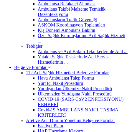
Ambulansa Refakatçi Alınması
Ambulans Takibi Malzeme Temizlik
Dezenfeksiyonu
Ambulansların Trafik Güvenliği
ASKOM Koordinasyon Toplantıları
Kış Dönemi Ambulans Bakımı
Özel Sağlık Kuruluşlarının Acil Sağlık Hizmeti
...
Tebliğler
Ambulans ve Acil Bakım Teknikerleri ile Acil ...
Yataklı Sağlık Tesislerinde Acil Servis
Hizmetlerinin ...
Belge ve Formlar
112 Acil Sağlık Hizmetleri Belge ve Formlar
Hava Ambulansı Talep Formu
Yurt İçi Nakil Prosedürü
Yurtdışından Ülkemize Nakil Prosedürü
Ülkemizden Yurtdışına Nakil Prosedürü
COVID-19 (SARS-CoV2 ENFEKSİYONU)
REHBERİ
Covid-19 AMBULANS NAKİL TAŞIMA
KRİTERLERİ
Afet ve Acil Durum Yönetimi Belge ve Formlar
Faaliyet Planı
HAP Hazırlama Klavuzu