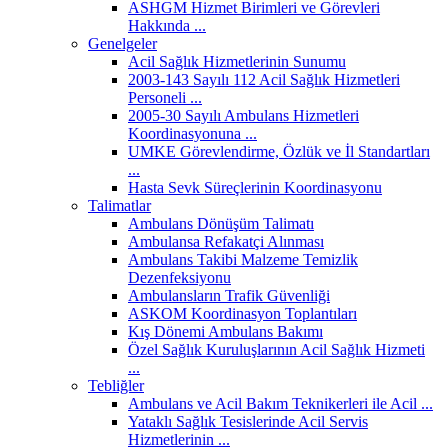
ASHGM Hizmet Birimleri ve Görevleri
Hakkında ...
Genelgeler
Acil Sağlık Hizmetlerinin Sunumu
2003-143 Sayılı 112 Acil Sağlık Hizmetleri
Personeli ...
2005-30 Sayılı Ambulans Hizmetleri
Koordinasyonuna ...
UMKE Görevlendirme, Özlük ve İl Standartları
...
Hasta Sevk Süreçlerinin Koordinasyonu
Talimatlar
Ambulans Dönüşüm Talimatı
Ambulansa Refakatçi Alınması
Ambulans Takibi Malzeme Temizlik
Dezenfeksiyonu
Ambulansların Trafik Güvenliği
ASKOM Koordinasyon Toplantıları
Kış Dönemi Ambulans Bakımı
Özel Sağlık Kuruluşlarının Acil Sağlık Hizmeti
...
Tebliğler
Ambulans ve Acil Bakım Teknikerleri ile Acil ...
Yataklı Sağlık Tesislerinde Acil Servis
Hizmetlerinin ...