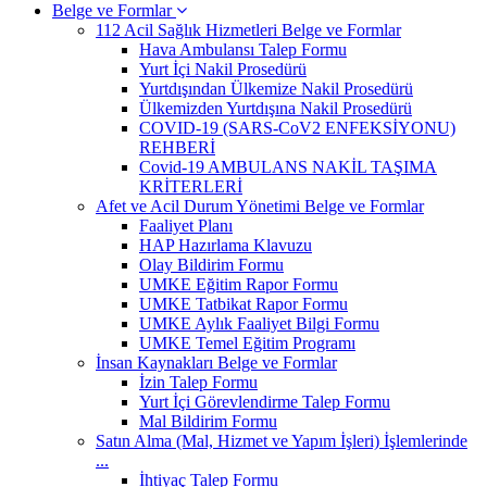
Belge ve Formlar
112 Acil Sağlık Hizmetleri Belge ve Formlar
Hava Ambulansı Talep Formu
Yurt İçi Nakil Prosedürü
Yurtdışından Ülkemize Nakil Prosedürü
Ülkemizden Yurtdışına Nakil Prosedürü
COVID-19 (SARS-CoV2 ENFEKSİYONU)
REHBERİ
Covid-19 AMBULANS NAKİL TAŞIMA
KRİTERLERİ
Afet ve Acil Durum Yönetimi Belge ve Formlar
Faaliyet Planı
HAP Hazırlama Klavuzu
Olay Bildirim Formu
UMKE Eğitim Rapor Formu
UMKE Tatbikat Rapor Formu
UMKE Aylık Faaliyet Bilgi Formu
UMKE Temel Eğitim Programı
İnsan Kaynakları Belge ve Formlar
İzin Talep Formu
Yurt İçi Görevlendirme Talep Formu
Mal Bildirim Formu
Satın Alma (Mal, Hizmet ve Yapım İşleri) İşlemlerinde
...
İhtiyaç Talep Formu