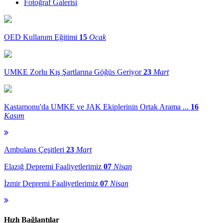
Fotoğraf Galerisi
OED Kullanım Eğitimi
15
Ocak
UMKE Zorlu Kış Şartlarına Göğüs Geriyor
23
Mart
Kastamonu'da UMKE ve JAK Ekiplerinin Ortak Arama ...
16
Kasım
Ambulans Çeşitleri
23
Mart
Elazığ Depremi Faaliyetlerimiz
07
Nisan
İzmir Depremi Faaliyetlerimiz
07
Nisan
Hızlı Bağlantılar