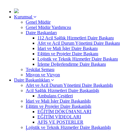
Kurumsal
Genel Müdür
Genel Müdür Yardımcısı
Daire Başkanları
112 Acil Sağlık Hizmetleri Daire Başkanı
Afet ve Acil Durum Yönetimi Daire Başkanı
İdari ve Mali İşler Daire Başkanı
Eğitim ve Projeler Daire Başkanı
Lojistik ve Teknik Hizmetler Daire Başkanı
İzleme Değerlendirme Daire Başkanı
Teşkilat Şeması
Misyon ve Vizyon
Daire Başkanlıkları
Afet ve Acil Durum Yönetimi Daire Başkanlığı
Acil Sağlık Hizmetleri Daire Başkanlığı
Ambulans Çeşitleri
İdari ve Mali İşler Daire Başkanlığı
Eğitim ve Projeler Daire Başkanlığı
EĞİTİM DÖKÜMANLARI
EĞİTİM VİDEOLARI
AFİŞ VE POSTERLER
Lojistik ve Teknik Hizmetler Daire Başkanlığı