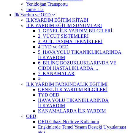
Yenidoğan Transportu
İnme 112
İlk Yardım ve OED
İLKYARDIM EĞİTİM KİTABI
İLK YARDIM EĞİTİM SUNUMLARI
1. GENEL İLK YARDIM BİLGİLERİ
2. VÜCUT SİSTEMLERİ
3. ACİL TAŞIMA TEKNİKLERİ
4.TYD ve OED
5. HAVA YOLU TIKANIKLIKLARINDA
İLKYARDIM
6. BİLİNÇ BOZUKLUKLARINDA VE
CİDDİ HASTALIKLARDA ...
7. KANAMALAR
İLK YARDIM FARKINDALIK EĞİTİMİ
GENEL İLK YARDIM BİLGİLERİ
TYD OED
HAVA YOLU TIKANIKLARINDA
İLKYARDIM
KANAMALARDA İLK YARDIM
OED
OED Cihazı Nedir ve Kullanımı
Erişkinlerde Temel Yaşam Desteği Uygulaması
akış ...