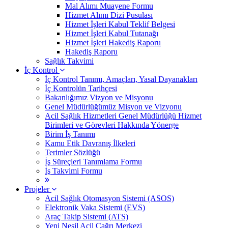
Mal Alımı Muayene Formu
Hizmet Alımı Dizi Pusulası
Hizmet İşleri Kabul Teklif Belgesi
Hizmet İşleri Kabul Tutanağı
Hizmet İşleri Hakediş Raporu
Hakediş Raporu
Sağlık Takvimi
İç Kontrol
İç Kontrol Tanımı, Amaçları, Yasal Dayanakları
İç Kontrolün Tarihçesi
Bakanlığımız Vizyon ve Misyonu
Genel Müdürlüğümüz Misyon ve Vizyonu
Acil Sağlık Hizmetleri Genel Müdürlüğü Hizmet
Birimleri ve Görevleri Hakkında Yönerge
Birim İş Tanımı
Kamu Etik Davranış İlkeleri
Terimler Sözlüğü
İş Süreçleri Tanımlama Formu
İş Takvimi Formu
Projeler
Acil Sağlık Otomasyon Sistemi (ASOS)
Elektronik Vaka Sistemi (EVS)
Araç Takip Sistemi (ATS)
Yeni Nesil Acil Çağrı Merkezi