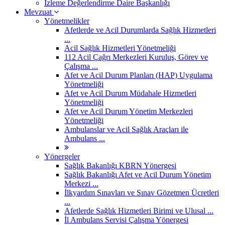
İzleme Değerlendirme Daire Başkanlığı
Mevzuat
Yönetmelikler
Afetlerde ve Acil Durumlarda Sağlık Hizmetleri
...
Acil Sağlık Hizmetleri Yönetmeliği
112 Acil Çağrı Merkezleri Kuruluş, Görev ve
Çalışma ...
Afet ve Acil Durum Planları (HAP) Uygulama
Yönetmeliği
Afet ve Acil Durum Müdahale Hizmetleri
Yönetmeliği
Afet ve Acil Durum Yönetim Merkezleri
Yönetmeliği
Ambulanslar ve Acil Sağlık Araçları ile
Ambulans ...
Yönergeler
Sağlık Bakanlığı KBRN Yönergesi
Sağlık Bakanlığı Afet ve Acil Durum Yönetim
Merkezi ...
İlkyardım Sınavları ve Sınav Gözetmen Ücretleri
...
Afetlerde Sağlık Hizmetleri Birimi ve Ulusal ...
İl Ambulans Servisi Çalışma Yönergesi