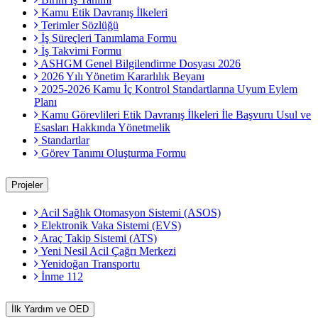
Kamu Etik Davranış İlkeleri
Terimler Sözlüğü
İş Süreçleri Tanımlama Formu
İş Takvimi Formu
ASHGM Genel Bilgilendirme Dosyası 2026
2026 Yılı Yönetim Kararlılık Beyanı
2025-2026 Kamu İç Kontrol Standartlarına Uyum Eylem
Planı
Kamu Görevlileri Etik Davranış İlkeleri İle Başvuru Usul ve
Esasları Hakkında Yönetmelik
Standartlar
Görev Tanımı Oluşturma Formu
Projeler
Acil Sağlık Otomasyon Sistemi (ASOS)
Elektronik Vaka Sistemi (EVS)
Araç Takip Sistemi (ATS)
Yeni Nesil Acil Çağrı Merkezi
Yenidoğan Transportu
İnme 112
İlk Yardım ve OED