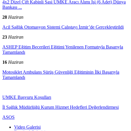
4x2 Dizel Çift Kabinli Şasi UMKE Aracı Alımı İşi (6 Adet) Dünya
Bankası ...
28
Haziran
Acil Sağlık Otomasyon Sistemi Çalıştayı İzmir’de Gerçekleştirildi
23
Haziran
ASHEP Eğitim Becerileri Eğitimi Yenilenen Formatıyla Başarıyla
Tamamlandı
16
Haziran
Motosiklet Ambulans Sürüş Güvenliği Eğitiminin İlki Başarıyla
Tamamlandı
UMKE Başvuru Koşulları
İl Sağlık Müdürlüğü Kurum Hizmet Hedefleri Değerlendirmesi
ASOS
Video Galerisi