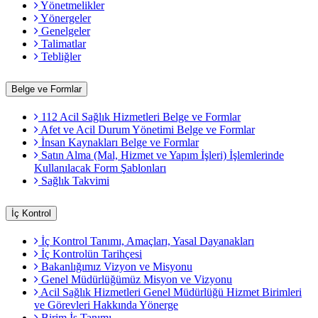
Yönetmelikler
Yönergeler
Genelgeler
Talimatlar
Tebliğler
Belge ve Formlar
112 Acil Sağlık Hizmetleri Belge ve Formlar
Afet ve Acil Durum Yönetimi Belge ve Formlar
İnsan Kaynakları Belge ve Formlar
Satın Alma (Mal, Hizmet ve Yapım İşleri) İşlemlerinde
Kullanılacak Form Şablonları
Sağlık Takvimi
İç Kontrol
İç Kontrol Tanımı, Amaçları, Yasal Dayanakları
İç Kontrolün Tarihçesi
Bakanlığımız Vizyon ve Misyonu
Genel Müdürlüğümüz Misyon ve Vizyonu
Acil Sağlık Hizmetleri Genel Müdürlüğü Hizmet Birimleri
ve Görevleri Hakkında Yönerge
Birim İş Tanımı