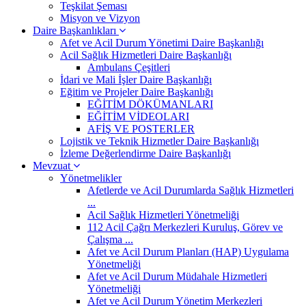
Teşkilat Şeması
Misyon ve Vizyon
Daire Başkanlıkları
Afet ve Acil Durum Yönetimi Daire Başkanlığı
Acil Sağlık Hizmetleri Daire Başkanlığı
Ambulans Çeşitleri
İdari ve Mali İşler Daire Başkanlığı
Eğitim ve Projeler Daire Başkanlığı
EĞİTİM DÖKÜMANLARI
EĞİTİM VİDEOLARI
AFİŞ VE POSTERLER
Lojistik ve Teknik Hizmetler Daire Başkanlığı
İzleme Değerlendirme Daire Başkanlığı
Mevzuat
Yönetmelikler
Afetlerde ve Acil Durumlarda Sağlık Hizmetleri
...
Acil Sağlık Hizmetleri Yönetmeliği
112 Acil Çağrı Merkezleri Kuruluş, Görev ve
Çalışma ...
Afet ve Acil Durum Planları (HAP) Uygulama
Yönetmeliği
Afet ve Acil Durum Müdahale Hizmetleri
Yönetmeliği
Afet ve Acil Durum Yönetim Merkezleri