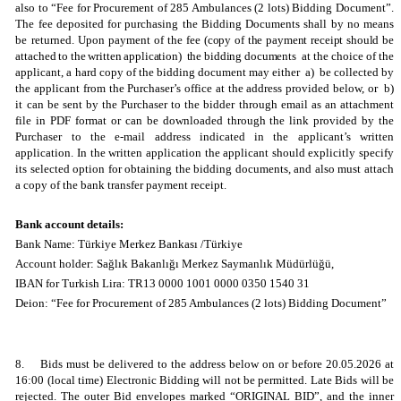
also to “Fee for Procurement of 285 Ambulances (2 lots) Bidding Document”.
The fee deposited for purchasing the Bidding Documents shall by no means
be returned. Upon payment of the fee
(copy of the payment receipt should be
attached to the written application) the bidding documents
at the choice of the
applicant, a hard copy of the bidding document may either a) be collected by
the applicant from the Purchaser’s office at the address provided below, or b)
it can be sent by the Purchaser to the bidder through email as an attachment
file in PDF format or can be downloaded through the link provided by the
Purchaser to the e-mail address indicated in the applicant’s written
application. In the written application the applicant should explicitly specify
its selected option for obtaining the bidding documents, and also must attach
a copy of the bank transfer payment receipt.
Bank account details:
Bank Name: Türkiye Merkez Bankası /Türkiye
Account holder: Sağlık Bakanlığı Merkez Saymanlık Müdürlüğü,
IBAN for Turkish Lira: TR13 0000 1001 0000 0350 1540 31
Deion: “Fee for Procurement of 285 Ambulances (2 lots) Bidding Document”
8.
Bids must be delivered to the address below on or before 20.05.2026 at
16:00 (local time) Electronic Bidding will not be permitted. Late Bids will be
rejected. The outer Bid envelopes marked “ORIGINAL BID”, and the inner