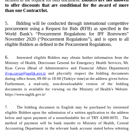
to offer discounts that are conditional for the award of more
than one Contract/lot.
5.
Bidding will be conducted through international competitive
procurement using a Request for Bids (RFB) as specified in the
World Bank’s “Procurement Regulations for IPF Borrowers”
November 2020 (“Procurement Regulations”), and is open to all
eligible Bidders as defined in the Procurement Regulations.
6.
Interested eligible Bidders may obtain further information from the
Ministry of Health, Directorate General for Emergency Health Services, Mr.
Ilyas Cavus (Head of Administrative and Financial Affairs Department)
ilyas.cavus@saglik.gov.tr
and phycially inspect the bidding documents
during office hours, 09:00 to 18:00 (Türkiye time) at the address given below.
Furthermore, a read-only, non-downloadable version of the bidding
documents is available for viewing on the Ministry of Health’s
Website
https://www.saglik.gov.tr/
7.
The bidding document in English may be purchased by interested
eligible Bidders upon the submission of a written application to the address
below and upon payment of a nonrefundable fee of
TRY 4,000.00TL
. The
method of payment will be bank transfer to Ministry of Health, Central
Accounting Department in the relevant bank account stated below referring