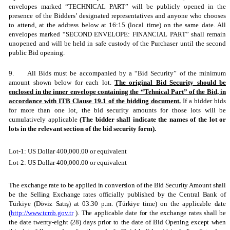
envelopes marked “TECHNICAL PART” will be publicly opened in the
presence of the Bidders’ designated representatives and anyone who chooses
to attend, at the address below at 16:15 (local time) on the same date. All
envelopes marked “SECOND ENVELOPE: FINANCIAL PART” shall remain
unopened and will be held in safe custody of the Purchaser until the second
public Bid opening.
9.
All Bids must be accompanied by a “Bid Security” of the minimum
amount shown below for each lot.
The original Bid Security should be
enclosed in the inner envelope containing the “Tehnical Part” of the Bid, in
accordance with ITB Clause 19.1 of the bidding document.
If a bidder bids
for more than one lot, the bid security amounts for those lots will be
cumulatively applicable
(The bidder shall indicate the names of the lot or
lots in the relevant section of the bid security form).
Lot-1: US Dollar 400,000.00 or equivalent
Lot-2: US Dollar 400,000.00 or equivalent
The exchange rate to be applied in conversion of the Bid Security Amount
shall
be the Selling Exchange rates officially published by the Central Bank of
Türkiye (Döviz Satış) at 03.30 p.m. (Türkiye time) on the applicable date
(
http://www.tcmb.gov.tr
).
The applicable date for the exchange rates
shall be
the date twenty-eight (28) days prior to the date of Bid Opening except when