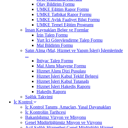
Olay Bildirim Formu
UMKE Eğitim Rapor Formu
UMKE Tatbikat Rapor Formu
UMKE Aylık Faaliyet Bilgi Formu
UMKE Temel Eğitim Programı
İnsan Kaynakları Belge ve Formlar
İzin Talep Formu
Yurt İçi Görevlendirme Talep Formu
Mal Bildirim Formu
Satın Alma (Mal, Hizmet ve Yapım İşleri) İşlemlerinde
...
İhtiyaç Talep Formu
Mal Alımı Muayene Formu
Hizmet Alımı Dizi Pusulası
Hizmet İşleri Kabul Teklif Belgesi
Hizmet İşleri Kabul Tutanağı
Hizmet İşleri Hakediş Raporu
Hakediş Raporu
Sağlık Takvimi
İç Kontrol
İç Kontrol Tanımı, Amaçları, Yasal Dayanakları
İç Kontrolün Tarihçesi
Bakanlığımız Vizyon ve Misyonu
Genel Müdürlüğümüz Misyon ve Vizyonu
Acil Sağlık Hizmetleri Genel Müdürlüğü Hizmet