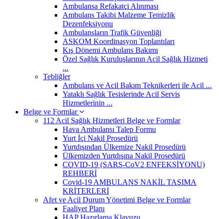
Ambulansa Refakatçi Alınması
Ambulans Takibi Malzeme Temizlik
Dezenfeksiyonu
Ambulansların Trafik Güvenliği
ASKOM Koordinasyon Toplantıları
Kış Dönemi Ambulans Bakımı
Özel Sağlık Kuruluşlarının Acil Sağlık Hizmeti
...
Tebliğler
Ambulans ve Acil Bakım Teknikerleri ile Acil ...
Yataklı Sağlık Tesislerinde Acil Servis
Hizmetlerinin ...
Belge ve Formlar
112 Acil Sağlık Hizmetleri Belge ve Formlar
Hava Ambulansı Talep Formu
Yurt İçi Nakil Prosedürü
Yurtdışından Ülkemize Nakil Prosedürü
Ülkemizden Yurtdışına Nakil Prosedürü
COVID-19 (SARS-CoV2 ENFEKSİYONU)
REHBERİ
Covid-19 AMBULANS NAKİL TAŞIMA
KRİTERLERİ
Afet ve Acil Durum Yönetimi Belge ve Formlar
Faaliyet Planı
HAP Hazırlama Klavuzu