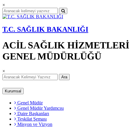
×
T.C. SAĞLIK BAKANLIĞI
ACİL SAĞLIK HİZMETLERİ
GENEL MÜDÜRLÜĞÜ
×
Ara
Kurumsal
Genel Müdür
Genel Müdür Yardımcısı
Daire Başkanları
Teşkilat Şeması
Misyon ve Vizyon