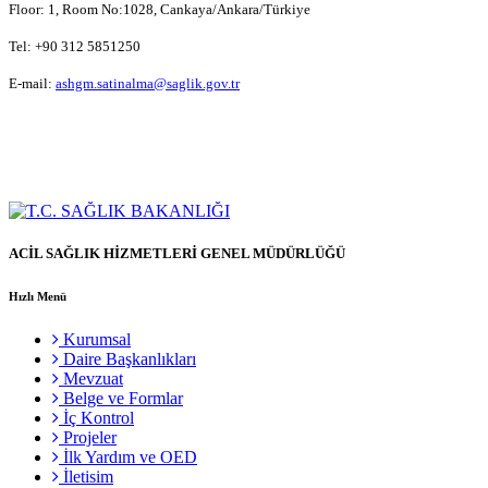
Floor: 1, Room No:1028, Cankaya/Ankara/Türkiye
Tel: +90 312 5851250
E-mail:
ashgm.satinalma@saglik.gov.tr
ACİL SAĞLIK HİZMETLERİ GENEL MÜDÜRLÜĞÜ
Hızlı Menü
Kurumsal
Daire Başkanlıkları
Mevzuat
Belge ve Formlar
İç Kontrol
Projeler
İlk Yardım ve OED
İletisim