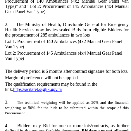
Procurement of 140 Ambulances (4x2 Manual Gear Panel Van
Type)” and “Lot 2: Procurement of 145 Ambulances (4x4 Manual
Gear Panel Van Type).
2.
The Ministry of Health, Directorate General for Emergency
Health Services now invites sealed Bids from eligible Bidders for
the procurement of 285 ambulances in two lots.
Lot 1: Procurement of 140 Ambulances (4x2 Manual Gear Panel
Van Type)
Lot 2: Procurement of 145 Ambulances (4x4 Manual Gear Panel
Van Type)
The delivery period is 6 months after contract signature for both lots.
Margin of preference will not be applied.
The qualification requirements may be found in the
link.
https://acilafet.saglik.gov.tr/
3.
The technical weighting will be applied as 50% and the financial
weighting as 50% for the bids to be submitted within the scope of this
Procurement.
4.
Bidders may Bid for one or more lots/contracts, as further
defined in the request for bids document.
Bidders are not allowed