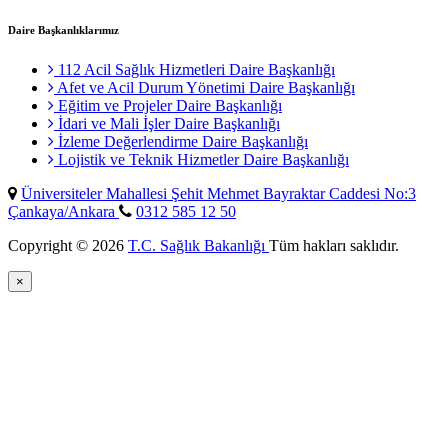
Daire Başkanlıklarımız
112 Acil Sağlık Hizmetleri Daire Başkanlığı
Afet ve Acil Durum Yönetimi Daire Başkanlığı
Eğitim ve Projeler Daire Başkanlığı
İdari ve Mali İşler Daire Başkanlığı
İzleme Değerlendirme Daire Başkanlığı
Lojistik ve Teknik Hizmetler Daire Başkanlığı
Üniversiteler Mahallesi Şehit Mehmet Bayraktar Caddesi No:3
Çankaya/Ankara
0312 585 12 50
Copyright © 2026
T.C. Sağlık Bakanlığı
Tüm hakları saklıdır.
×