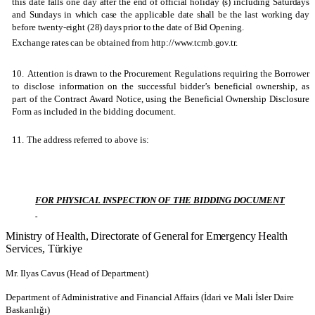
this date falls one day after the end of official holiday (s) including Saturdays
and Sundays in which case the applicable date shall be the last working day
before twenty-eight (28) days prior to the date of Bid Opening.
Exchange rates can be obtained from http://www.tcmb.gov.tr.
10.
Attention is drawn to the Procurement Regulations requiring the Borrower
to disclose information on the successful bidder’s beneficial ownership, as
part of the Contract Award Notice, using the Beneficial Ownership Disclosure
Form as included in the bidding document.
11.
The address referred to above is:
FOR PHYSICAL INSPECTION OF THE BIDDING DOCUMENT
Ministry of Health, Directorate of General for Emergency Health
Services, Türkiye
Mr. Ilyas Cavus (Head of Department)
Department of Administrative and Financial Affairs (İdari ve Mali İsler Daire
Baskanlığı)