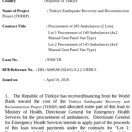
Country :
Republic of Türkiye
Name of Project :
Türkiye Earthquake Recovery and Reconstruction
Project (TERRP)
Contract Title :
Procurement of 285 Ambulances (2 Lots)
Lot.1 Procurement of 140 Ambulances (4x2
Manual Gear Panel Van Type)
Lot.2 Procurement of 145 Ambulances (4x4
Manual Gear Panel Van Type)
Loan No. :
9580-TR
RFB Reference No. :
ERL/ASHGM/2024/G/A.2.2.5/RFB/3
Issued on :
April 16, 2026
1.
The Republic of Türkiye has received
financing from the World
Bank toward the cost of the
Türkiye Earthquake Recovery and
and allocated some part of this loan to
Reconstruction Project (TERRP)
Ministry of Health, Directorate General for Emergency Health
Services for the procurement of ambulances. Directorate General
for Emergency Health Services intends to apply part of the proceeds
of this loan toward payments under the contracts for “Lot 1: