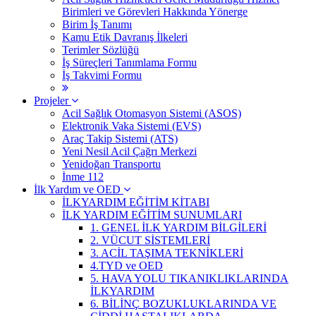
Birimleri ve Görevleri Hakkında Yönerge
Birim İş Tanımı
Kamu Etik Davranış İlkeleri
Terimler Sözlüğü
İş Süreçleri Tanımlama Formu
İş Takvimi Formu
Projeler
Acil Sağlık Otomasyon Sistemi (ASOS)
Elektronik Vaka Sistemi (EVS)
Araç Takip Sistemi (ATS)
Yeni Nesil Acil Çağrı Merkezi
Yenidoğan Transportu
İnme 112
İlk Yardım ve OED
İLKYARDIM EĞİTİM KİTABI
İLK YARDIM EĞİTİM SUNUMLARI
1. GENEL İLK YARDIM BİLGİLERİ
2. VÜCUT SİSTEMLERİ
3. ACİL TAŞIMA TEKNİKLERİ
4.TYD ve OED
5. HAVA YOLU TIKANIKLIKLARINDA
İLKYARDIM
6. BİLİNÇ BOZUKLUKLARINDA VE