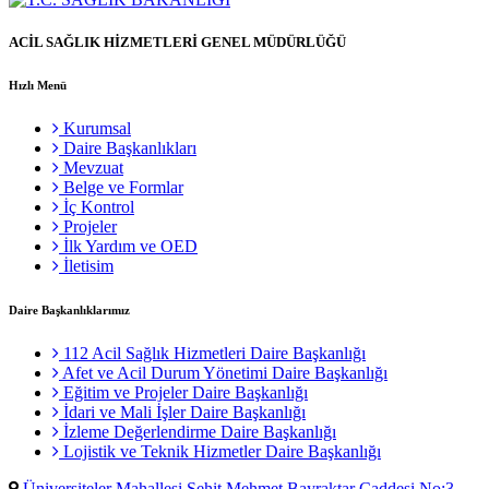
ACİL SAĞLIK HİZMETLERİ GENEL MÜDÜRLÜĞÜ
Hızlı Menü
Kurumsal
Daire Başkanlıkları
Mevzuat
Belge ve Formlar
İç Kontrol
Projeler
İlk Yardım ve OED
İletisim
Daire Başkanlıklarımız
112 Acil Sağlık Hizmetleri Daire Başkanlığı
Afet ve Acil Durum Yönetimi Daire Başkanlığı
Eğitim ve Projeler Daire Başkanlığı
İdari ve Mali İşler Daire Başkanlığı
İzleme Değerlendirme Daire Başkanlığı
Lojistik ve Teknik Hizmetler Daire Başkanlığı
Üniversiteler Mahallesi Şehit Mehmet Bayraktar Caddesi No:3