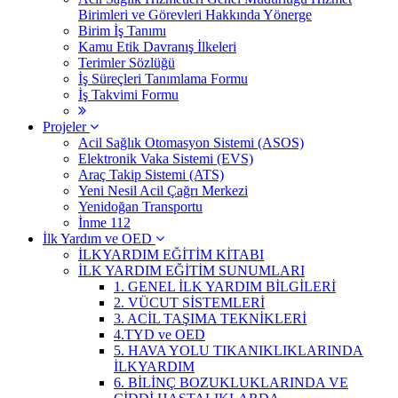
Birimleri ve Görevleri Hakkında Yönerge
Birim İş Tanımı
Kamu Etik Davranış İlkeleri
Terimler Sözlüğü
İş Süreçleri Tanımlama Formu
İş Takvimi Formu
Projeler
Acil Sağlık Otomasyon Sistemi (ASOS)
Elektronik Vaka Sistemi (EVS)
Araç Takip Sistemi (ATS)
Yeni Nesil Acil Çağrı Merkezi
Yenidoğan Transportu
İnme 112
İlk Yardım ve OED
İLKYARDIM EĞİTİM KİTABI
İLK YARDIM EĞİTİM SUNUMLARI
1. GENEL İLK YARDIM BİLGİLERİ
2. VÜCUT SİSTEMLERİ
3. ACİL TAŞIMA TEKNİKLERİ
4.TYD ve OED
5. HAVA YOLU TIKANIKLIKLARINDA
İLKYARDIM
6. BİLİNÇ BOZUKLUKLARINDA VE