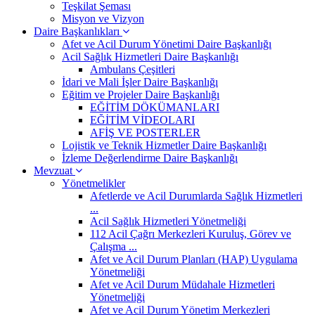
Teşkilat Şeması
Misyon ve Vizyon
Daire Başkanlıkları
Afet ve Acil Durum Yönetimi Daire Başkanlığı
Acil Sağlık Hizmetleri Daire Başkanlığı
Ambulans Çeşitleri
İdari ve Mali İşler Daire Başkanlığı
Eğitim ve Projeler Daire Başkanlığı
EĞİTİM DÖKÜMANLARI
EĞİTİM VİDEOLARI
AFİŞ VE POSTERLER
Lojistik ve Teknik Hizmetler Daire Başkanlığı
İzleme Değerlendirme Daire Başkanlığı
Mevzuat
Yönetmelikler
Afetlerde ve Acil Durumlarda Sağlık Hizmetleri
...
Acil Sağlık Hizmetleri Yönetmeliği
112 Acil Çağrı Merkezleri Kuruluş, Görev ve
Çalışma ...
Afet ve Acil Durum Planları (HAP) Uygulama
Yönetmeliği
Afet ve Acil Durum Müdahale Hizmetleri
Yönetmeliği
Afet ve Acil Durum Yönetim Merkezleri