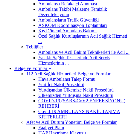
Ambulansa Refakatçi Alınması
Ambulans Takibi Malzeme Temizlik
Dezenfeksiyonu
Ambulansların Trafik Güvenliği
ASKOM Koordinasyon Toplantıları
Kış Dönemi Ambulans Bakımı
Özel Sağlık Kuruluşlarının Acil Sağlık Hizmeti
...
Tebliğler
Ambulans ve Acil Bakım Teknikerleri ile Acil ...
Yataklı Sağlık Tesislerinde Acil Servis
Hizmetlerinin ...
Belge ve Formlar
112 Acil Sağlık Hizmetleri Belge ve Formlar
Hava Ambulansı Talep Formu
Yurt İçi Nakil Prosedürü
Yurtdışından Ülkemize Nakil Prosedürü
Ülkemizden Yurtdışına Nakil Prosedürü
COVID-19 (SARS-CoV2 ENFEKSİYONU)
REHBERİ
Covid-19 AMBULANS NAKİL TAŞIMA
KRİTERLERİ
Afet ve Acil Durum Yönetimi Belge ve Formlar
Faaliyet Planı
HAP Hazırlama Klavuzu