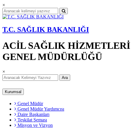
×
T.C. SAĞLIK BAKANLIĞI
ACİL SAĞLIK HİZMETLERİ
GENEL MÜDÜRLÜĞÜ
×
Ara
Kurumsal
Genel Müdür
Genel Müdür Yardımcısı
Daire Başkanları
Teşkilat Şeması
Misyon ve Vizyon