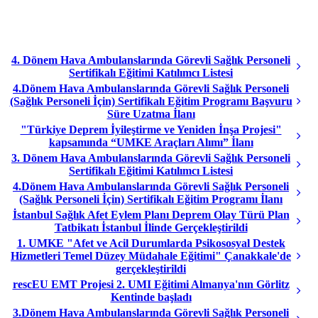
4. Dönem Hava Ambulanslarında Görevli Sağlık Personeli
Sertifikalı Eğitimi Katılımcı Listesi
4.Dönem Hava Ambulanslarında Görevli Sağlık Personeli
(Sağlık Personeli İçin) Sertifikalı Eğitim Programı Başvuru
Süre Uzatma İlanı
"Türkiye Deprem İyileştirme ve Yeniden İnşa Projesi"
kapsamında “UMKE Araçları Alımı” İlanı
3. Dönem Hava Ambulanslarında Görevli Sağlık Personeli
Sertifikalı Eğitimi Katılımcı Listesi
4.Dönem Hava Ambulanslarında Görevli Sağlık Personeli
(Sağlık Personeli İçin) Sertifikalı Eğitim Programı İlanı
İstanbul Sağlık Afet Eylem Planı Deprem Olay Türü Plan
Tatbikatı İstanbul İlinde Gerçekleştirildi
1. UMKE "Afet ve Acil Durumlarda Psikososyal Destek
Hizmetleri Temel Düzey Müdahale Eğitimi" Çanakkale'de
gerçekleştirildi
rescEU EMT Projesi 2. UMI Eğitimi Almanya'nın Görlitz
Kentinde başladı
3.Dönem Hava Ambulanslarında Görevli Sağlık Personeli