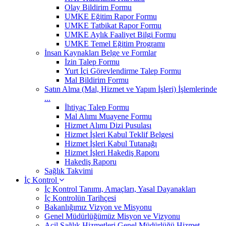
Olay Bildirim Formu
UMKE Eğitim Rapor Formu
UMKE Tatbikat Rapor Formu
UMKE Aylık Faaliyet Bilgi Formu
UMKE Temel Eğitim Programı
İnsan Kaynakları Belge ve Formlar
İzin Talep Formu
Yurt İçi Görevlendirme Talep Formu
Mal Bildirim Formu
Satın Alma (Mal, Hizmet ve Yapım İşleri) İşlemlerinde
...
İhtiyaç Talep Formu
Mal Alımı Muayene Formu
Hizmet Alımı Dizi Pusulası
Hizmet İşleri Kabul Teklif Belgesi
Hizmet İşleri Kabul Tutanağı
Hizmet İşleri Hakediş Raporu
Hakediş Raporu
Sağlık Takvimi
İç Kontrol
İç Kontrol Tanımı, Amaçları, Yasal Dayanakları
İç Kontrolün Tarihçesi
Bakanlığımız Vizyon ve Misyonu
Genel Müdürlüğümüz Misyon ve Vizyonu
Acil Sağlık Hizmetleri Genel Müdürlüğü Hizmet