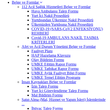
Belge ve Formlar
112 Acil Sağlık Hizmetleri Belge ve Formlar
Hava Ambulansı Talep Formu
Yurt İçi Nakil Prosedürü
Yurtdışından Ülkemize Nakil Prosedürü
Ülkemizden Yurtdışına Nakil Prosedürü
COVID-19 (SARS-CoV2 ENFEKSİYONU)
REHBERİ
Covid-19 AMBULANS NAKİL TAŞIMA
KRİTERLERİ
Afet ve Acil Durum Yönetimi Belge ve Formlar
Faaliyet Planı
HAP Hazırlama Klavuzu
Olay Bildirim Formu
UMKE Eğitim Rapor Formu
UMKE Tatbikat Rapor Formu
UMKE Aylık Faaliyet Bilgi Formu
UMKE Temel Eğitim Programı
İnsan Kaynakları Belge ve Formlar
İzin Talep Formu
Yurt İçi Görevlendirme Talep Formu
Mal Bildirim Formu
Satın Alma (Mal, Hizmet ve Yapım İşleri) İşlemlerinde
...
İhtiyaç Talep Formu