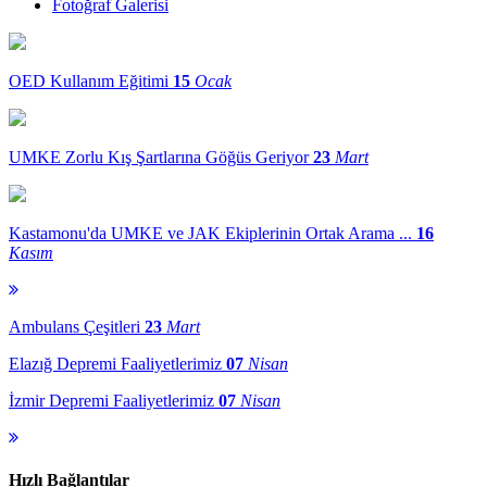
Fotoğraf Galerisi
OED Kullanım Eğitimi
15
Ocak
UMKE Zorlu Kış Şartlarına Göğüs Geriyor
23
Mart
Kastamonu'da UMKE ve JAK Ekiplerinin Ortak Arama ...
16
Kasım
Ambulans Çeşitleri
23
Mart
Elazığ Depremi Faaliyetlerimiz
07
Nisan
İzmir Depremi Faaliyetlerimiz
07
Nisan
Hızlı Bağlantılar