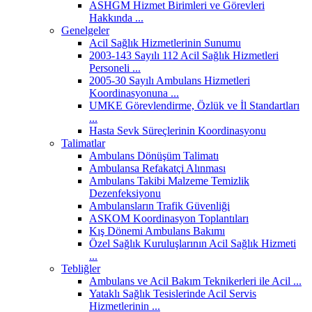
ASHGM Hizmet Birimleri ve Görevleri
Hakkında ...
Genelgeler
Acil Sağlık Hizmetlerinin Sunumu
2003-143 Sayılı 112 Acil Sağlık Hizmetleri
Personeli ...
2005-30 Sayılı Ambulans Hizmetleri
Koordinasyonuna ...
UMKE Görevlendirme, Özlük ve İl Standartları
...
Hasta Sevk Süreçlerinin Koordinasyonu
Talimatlar
Ambulans Dönüşüm Talimatı
Ambulansa Refakatçi Alınması
Ambulans Takibi Malzeme Temizlik
Dezenfeksiyonu
Ambulansların Trafik Güvenliği
ASKOM Koordinasyon Toplantıları
Kış Dönemi Ambulans Bakımı
Özel Sağlık Kuruluşlarının Acil Sağlık Hizmeti
...
Tebliğler
Ambulans ve Acil Bakım Teknikerleri ile Acil ...
Yataklı Sağlık Tesislerinde Acil Servis
Hizmetlerinin ...