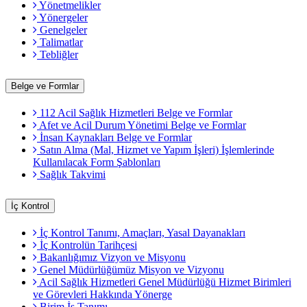
Yönetmelikler
Yönergeler
Genelgeler
Talimatlar
Tebliğler
Belge ve Formlar
112 Acil Sağlık Hizmetleri Belge ve Formlar
Afet ve Acil Durum Yönetimi Belge ve Formlar
İnsan Kaynakları Belge ve Formlar
Satın Alma (Mal, Hizmet ve Yapım İşleri) İşlemlerinde
Kullanılacak Form Şablonları
Sağlık Takvimi
İç Kontrol
İç Kontrol Tanımı, Amaçları, Yasal Dayanakları
İç Kontrolün Tarihçesi
Bakanlığımız Vizyon ve Misyonu
Genel Müdürlüğümüz Misyon ve Vizyonu
Acil Sağlık Hizmetleri Genel Müdürlüğü Hizmet Birimleri
ve Görevleri Hakkında Yönerge
Birim İş Tanımı