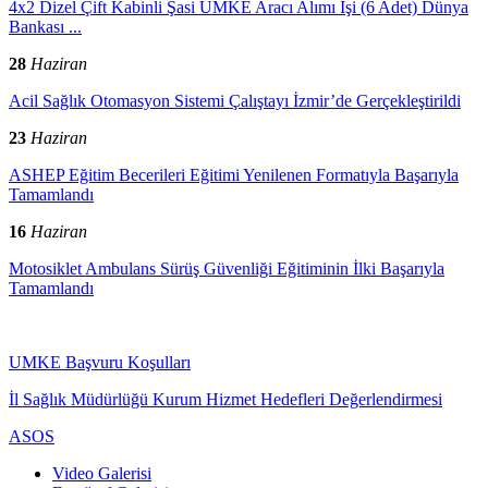
4x2 Dizel Çift Kabinli Şasi UMKE Aracı Alımı İşi (6 Adet) Dünya
Bankası ...
28
Haziran
Acil Sağlık Otomasyon Sistemi Çalıştayı İzmir’de Gerçekleştirildi
23
Haziran
ASHEP Eğitim Becerileri Eğitimi Yenilenen Formatıyla Başarıyla
Tamamlandı
16
Haziran
Motosiklet Ambulans Sürüş Güvenliği Eğitiminin İlki Başarıyla
Tamamlandı
UMKE Başvuru Koşulları
İl Sağlık Müdürlüğü Kurum Hizmet Hedefleri Değerlendirmesi
ASOS
Video Galerisi