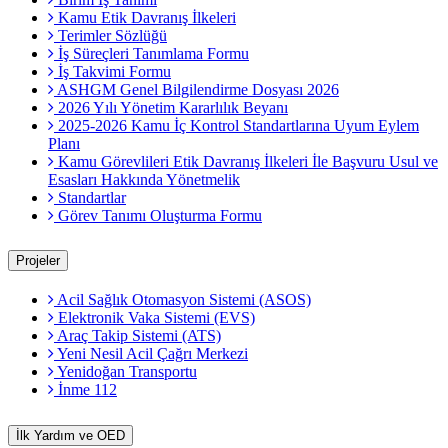
Kamu Etik Davranış İlkeleri
Terimler Sözlüğü
İş Süreçleri Tanımlama Formu
İş Takvimi Formu
ASHGM Genel Bilgilendirme Dosyası 2026
2026 Yılı Yönetim Kararlılık Beyanı
2025-2026 Kamu İç Kontrol Standartlarına Uyum Eylem
Planı
Kamu Görevlileri Etik Davranış İlkeleri İle Başvuru Usul ve
Esasları Hakkında Yönetmelik
Standartlar
Görev Tanımı Oluşturma Formu
Projeler
Acil Sağlık Otomasyon Sistemi (ASOS)
Elektronik Vaka Sistemi (EVS)
Araç Takip Sistemi (ATS)
Yeni Nesil Acil Çağrı Merkezi
Yenidoğan Transportu
İnme 112
İlk Yardım ve OED