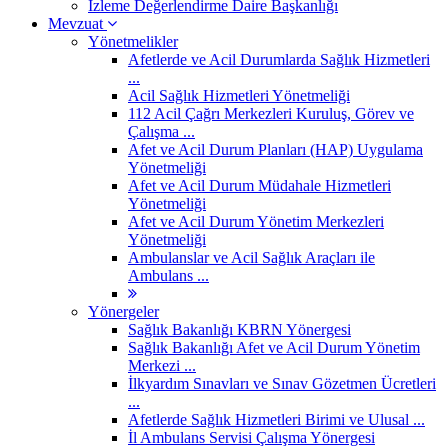
İzleme Değerlendirme Daire Başkanlığı
Mevzuat
Yönetmelikler
Afetlerde ve Acil Durumlarda Sağlık Hizmetleri
...
Acil Sağlık Hizmetleri Yönetmeliği
112 Acil Çağrı Merkezleri Kuruluş, Görev ve
Çalışma ...
Afet ve Acil Durum Planları (HAP) Uygulama
Yönetmeliği
Afet ve Acil Durum Müdahale Hizmetleri
Yönetmeliği
Afet ve Acil Durum Yönetim Merkezleri
Yönetmeliği
Ambulanslar ve Acil Sağlık Araçları ile
Ambulans ...
Yönergeler
Sağlık Bakanlığı KBRN Yönergesi
Sağlık Bakanlığı Afet ve Acil Durum Yönetim
Merkezi ...
İlkyardım Sınavları ve Sınav Gözetmen Ücretleri
...
Afetlerde Sağlık Hizmetleri Birimi ve Ulusal ...
İl Ambulans Servisi Çalışma Yönergesi