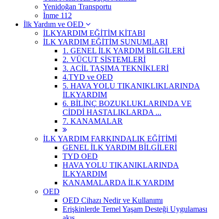
Yenidoğan Transportu
İnme 112
İlk Yardım ve OED
İLKYARDIM EĞİTİM KİTABI
İLK YARDIM EĞİTİM SUNUMLARI
1. GENEL İLK YARDIM BİLGİLERİ
2. VÜCUT SİSTEMLERİ
3. ACİL TAŞIMA TEKNİKLERİ
4.TYD ve OED
5. HAVA YOLU TIKANIKLIKLARINDA
İLKYARDIM
6. BİLİNÇ BOZUKLUKLARINDA VE
CİDDİ HASTALIKLARDA ...
7. KANAMALAR
İLK YARDIM FARKINDALIK EĞİTİMİ
GENEL İLK YARDIM BİLGİLERİ
TYD OED
HAVA YOLU TIKANIKLARINDA
İLKYARDIM
KANAMALARDA İLK YARDIM
OED
OED Cihazı Nedir ve Kullanımı
Erişkinlerde Temel Yaşam Desteği Uygulaması
akış ...