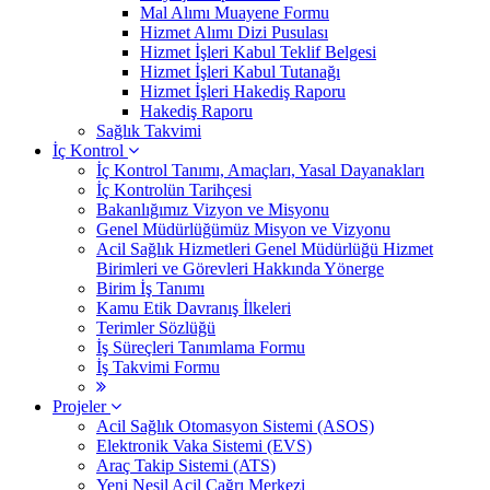
Mal Alımı Muayene Formu
Hizmet Alımı Dizi Pusulası
Hizmet İşleri Kabul Teklif Belgesi
Hizmet İşleri Kabul Tutanağı
Hizmet İşleri Hakediş Raporu
Hakediş Raporu
Sağlık Takvimi
İç Kontrol
İç Kontrol Tanımı, Amaçları, Yasal Dayanakları
İç Kontrolün Tarihçesi
Bakanlığımız Vizyon ve Misyonu
Genel Müdürlüğümüz Misyon ve Vizyonu
Acil Sağlık Hizmetleri Genel Müdürlüğü Hizmet
Birimleri ve Görevleri Hakkında Yönerge
Birim İş Tanımı
Kamu Etik Davranış İlkeleri
Terimler Sözlüğü
İş Süreçleri Tanımlama Formu
İş Takvimi Formu
Projeler
Acil Sağlık Otomasyon Sistemi (ASOS)
Elektronik Vaka Sistemi (EVS)
Araç Takip Sistemi (ATS)
Yeni Nesil Acil Çağrı Merkezi