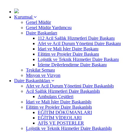
Kurumsal
Genel Müdür
Genel Müdür Yardımcısı
Daire Başkanları
112 Acil Sağlık Hizmetleri Daire Başkanı
Afet ve Acil Durum Yönetimi Daire Başkanı
İdari ve Mali İşler Daire Başkanı
Eğitim ve Projeler Daire Başkanı
Lojistik ve Teknik Hizmetler Daire Başkanı
İzleme Değerlendirme Daire Başkanı
Teşkilat Şeması
Misyon ve Vizyon
Daire Başkanlıkları
Afet ve Acil Durum Yönetimi Daire Başkanlığı
Acil Sağlık Hizmetleri Daire Başkanlığı
Ambulans Çeşitleri
İdari ve Mali İşler Daire Başkanlığı
Eğitim ve Projeler Daire Başkanlığı
EĞİTİM DÖKÜMANLARI
EĞİTİM VİDEOLARI
AFİŞ VE POSTERLER
Lojistik ve Teknik Hizmetler Daire Başkanlığı